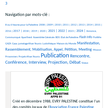
3
Navigation par mots-clé :
396/2641
60/2641
110/2641
94/2641
249/2641
413/2641
140/2641
78/2641
143/2641
387/2641
8 ou 6 heures pour la Palestine
2008 |
2009 |
2010 |
2011 |
2012 |
2013 |
2014 |
2015 |
696/2641
194/2641
131/2641
132/2641
946/2641
927/2641
467/2641
1060/2641
365/2641
2021 |
2022 |
2024 |
2017 |
2016 |
2018 |
2019 |
2020 |
2023 |
Annonce,
26/2641
42/2641
131/2641
24/2641
1084/2641
39/2641
Flash Info
Communiqué
Apartheid
Assemblée Générale
BDS
Etat de Palestine
Flottille
408/2641
264/2641
367/2641
14/2641
1211/2641
Manifestation,
GAZA
Gaza
jumelage Khan Younis
Ludothèque
Maison du Monde
Rassemblement, Mobilisation, Appel, Pétition, Meeting
34/2641
38/2641
Mission
Publication
160/2641
2641/2641
1688/2641
Rencontre,
Prisonniers
Projets Khan Younis
Conférence, Interview, Projection, Débat
13/2641
Voeux
Créé en décembre 1988, EVRY PALESTINE constitue l’un
des comités locaux de l’
Association France Palestine