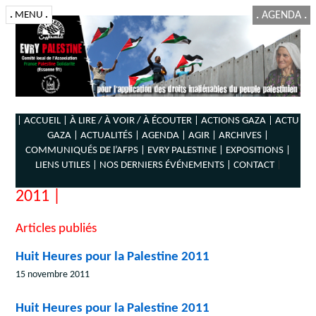
.
MENU
.
.
AGENDA
.
| ACCUEIL |
À LIRE / À VOIR / À ÉCOUTER |
ACTIONS GAZA |
ACTU
GAZA |
ACTUALITÉS |
AGENDA |
AGIR |
ARCHIVES |
COMMUNIQUÉS DE l’AFPS |
EVRY PALESTINE |
EXPOSITIONS |
LIENS UTILES |
NOS DERNIERS ÉVÉNEMENTS |
CONTACT
|
2011 |
Articles publiés
Huit Heures pour la Palestine 2011
15 novembre 2011
Huit Heures pour la Palestine 2011