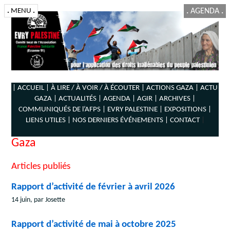
.
MENU
.
.
AGENDA
.
| ACCUEIL |
À LIRE / À VOIR / À ÉCOUTER |
ACTIONS GAZA |
ACTU
GAZA |
ACTUALITÉS |
AGENDA |
AGIR |
ARCHIVES |
COMMUNIQUÉS DE l’AFPS |
EVRY PALESTINE |
EXPOSITIONS |
LIENS UTILES |
NOS DERNIERS ÉVÉNEMENTS |
CONTACT
|
Gaza
Articles publiés
Rapport d’activité de février à avril 2026
14 juin, par Josette
Rapport d’activité de mai à octobre 2025