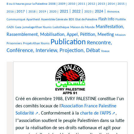
396/2641
60/2641
110/2641
94/2641
249/2641
413/2641
140/2641
78/2641
143/2641
387/2641
8 ou 6 heures pour la Palestine
2008 |
2009 |
2010 |
2011 |
2012 |
2013 |
2014 |
2015 |
696/2641
194/2641
131/2641
132/2641
946/2641
927/2641
467/2641
1060/2641
365/2641
2021 |
2022 |
2024 |
2017 |
2016 |
2018 |
2019 |
2020 |
2023 |
Annonce,
26/2641
42/2641
131/2641
24/2641
1084/2641
39/2641
Flash Info
Communiqué
Apartheid
Assemblée Générale
BDS
Etat de Palestine
Flottille
408/2641
264/2641
367/2641
14/2641
1211/2641
Manifestation,
GAZA
Gaza
jumelage Khan Younis
Ludothèque
Maison du Monde
Rassemblement, Mobilisation, Appel, Pétition, Meeting
34/2641
38/2641
Mission
Publication
160/2641
2641/2641
1688/2641
Rencontre,
Prisonniers
Projets Khan Younis
Conférence, Interview, Projection, Débat
13/2641
Voeux
Créé en décembre 1988, EVRY PALESTINE constitue l’un
des comités locaux de l’
Association France Palestine
Solidarité
. Conformément à la
charte de l’AFPS
,
l’’association soutient le peuple Palestinien dans sa lutte
pour la réalisation de ses droits nationaux et agit pour