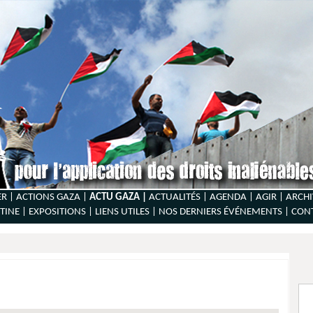
ER |
ACTIONS GAZA |
ACTU GAZA |
ACTUALITÉS |
AGENDA |
AGIR |
ARCHI
TINE |
EXPOSITIONS |
LIENS UTILES |
NOS DERNIERS ÉVÉNEMENTS |
CON