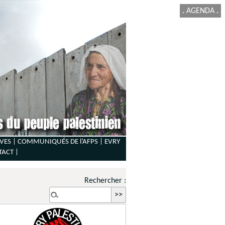
.
AGENDA
.
VES |
COMMUNIQUÉS DE l’AFPS |
EVRY
TACT
|
Rechercher :