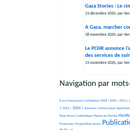
Gaza Stories : Le c
13 décembre 2020, par Ver
A Gaza, marcher co
18 novembre 2020, par Ver
Le PCHR annonce l’
des services de soi
13 novembre 2020, par Ver
Navigation par mots-
401/2431
212/2431
156/2431
287/2431
301/2431
371/2431
98/2431
414/2431
105/2431
391/2431
515/2431
143/2431
103/2431
75/2431
849/2431
920/2431
8 ou 6 heures pour la Palestine
2008 |
2009 |
2010 |
374/2431
850/2431
493/2431
28/2431
30/2431
211/2431
49/2431
1358/2431
36/2431
314/2431
193/2431
|
2024 |
2023 |
Annonce, Communiqué
Apartheid
259/2431
10/2431
938/2431
10/2431
26/2431
Manifes
Khan Younis
Ludothèque
Maison du Monde
Publicat
127/2431
2431/2431
1565/2431
Prisonniers
Projets Khan Younis