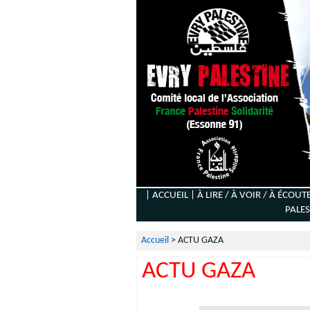
| ACCUEIL |
À LIRE / À VOIR / À ÉCOUT
PALES
Accueil
>
ACTU GAZA
ACTU GAZA