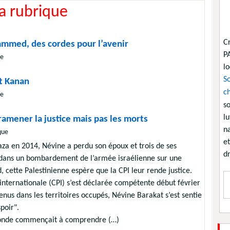
la rubrique
C
ammed, des cordes pour l’avenir
P
ue
lo
So
et Kanan
ch
ue
so
lu
 ramener la justice mais pas les morts
na
que
et
za en 2014, Névine a perdu son époux et trois de ses
dr
s dans un bombardement de l’armée israélienne sur une
d, cette Palestinienne espère que la CPI leur rende justice.
internationale (CPI) s’est déclarée compétente début février
venus dans les territoires occupés, Névine Barakat s’est sentie
poir".
monde commençait à comprendre (…)