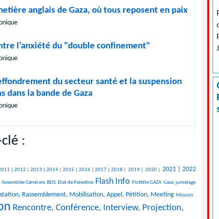
imetière anglais de Gaza, où tous reposent en paix
onique
ntre l’anxiété du "double confinement"
onique
effondrement du secteur santé et la suspension
ns dans la bande de Gaza
onique
clé :
2021 |
2022
2011 |
2012 |
2013 |
2014 |
2015 |
2016 |
2017 |
2018 |
2019 |
2020 |
Flash Info
Assemblée Générale
BDS
Etat de Palestine
Flottille GAZA
Gaza
jumelage
tation, Rassemblement, Mobilisation, Appel, Pétition, Meeting
Mission
ion
Rencontre, Conférence, Interview, Projection,