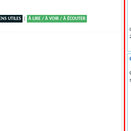
ENS UTILES
|
À LIRE / À VOIR / À ÉCOUTER