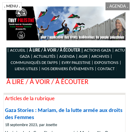
.
MENU
.
.
AGENDA
.
| ACCUEIL |
À LIRE / À VOIR / À ÉCOUTER |
ACTIONS GAZA |
ACTU
GAZA |
ACTUALITÉS |
AGENDA |
AGIR |
ARCHIVES |
COMMUNIQUÉS DE l’AFPS |
EVRY PALESTINE |
EXPOSITIONS |
LIENS UTILES |
NOS DERNIERS ÉVÉNEMENTS |
CONTACT
|
À LIRE / À VOIR / À ÉCOUTER
Articles de la rubrique
Gaza Stories : Mariam, de la lutte armée aux droits
des Femmes
18 septembre 2023, par Josette