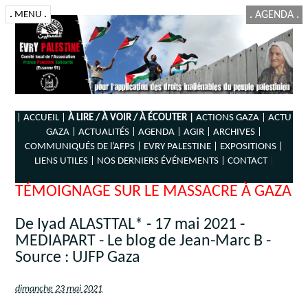
.
MENU
.
.
AGENDA
.
| ACCUEIL |
À LIRE / À VOIR / À ÉCOUTER |
ACTIONS GAZA |
ACTU
GAZA |
ACTUALITÉS |
AGENDA |
AGIR |
ARCHIVES |
COMMUNIQUÉS DE l’AFPS |
EVRY PALESTINE |
EXPOSITIONS |
LIENS UTILES |
NOS DERNIERS ÉVÉNEMENTS |
CONTACT
|
TÉMOIGNAGE SUR LE MASSACRE À GAZA
De Iyad ALASTTAL* - 17 mai 2021 -
MEDIAPART - Le blog de Jean-Marc B -
Source : UJFP Gaza
dimanche 23 mai 2021