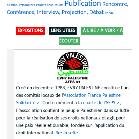
Publication
24/1847
131/1847
1847/1847
1165/1847
Rencontre,
Mission
Prisonniers
Projets Khan Younis
Conférence, Interview, Projection, Débat
11/1847
Voeux
|
|
À LIRE / À VOIR / À
EXPOSITIONS
LIENS UTILES
ÉCOUTER
Créé en décembre 1988, EVRY PALESTINE constitue l’un
des comités locaux de l’
Association France Palestine
Solidarité
. Conformément à la
charte de l’AFPS
,
l’’association soutient le peuple Palestinien dans sa lutte
pour la réalisation de ses droits nationaux et agit pour
une paix réelle et durable, fondée sur l’application du
droit international.
lire la suite