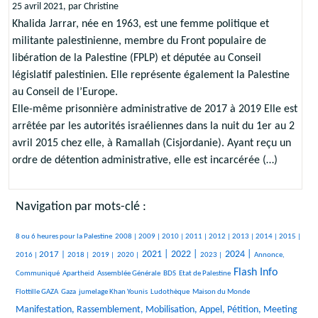
25 avril 2021, par Christine
Khalida Jarrar, née en 1963, est une femme politique et
militante palestinienne, membre du Front populaire de
libération de la Palestine (FPLP) et députée au Conseil
législatif palestinien. Elle représente également la Palestine
au Conseil de l’Europe.
Elle-même prisonnière administrative de 2017 à 2019 Elle est
arrêtée par les autorités israéliennes dans la nuit du 1er au 2
avril 2015 chez elle, à Ramallah (Cisjordanie). Ayant reçu un
ordre de détention administrative, elle est incarcérée (…)
Navigation par mots-clé :
381/1847
55/1847
258/1847
243/1847
193/1847
123/1847
228/1847
96/1847
84/1847
263/1847
8 ou 6 heures pour la Palestine
2008 |
2009 |
2010 |
2011 |
2012 |
2013 |
2014 |
2015 |
442/1847
138/1847
65/1847
87/1847
632/1847
670/1847
271/1847
698/1847
264/1847
2021 |
2022 |
2024 |
2017 |
2016 |
2018 |
2019 |
2020 |
2023 |
Annonce,
18/1847
18/1847
147/1847
23/1847
898/1847
34/1847
Flash Info
Communiqué
Apartheid
Assemblée Générale
BDS
Etat de Palestine
235/1847
157/1847
237/1847
9/1847
747/1847
Flottille GAZA
Gaza
jumelage Khan Younis
Ludothèque
Maison du Monde
19/1847
Manifestation, Rassemblement, Mobilisation, Appel, Pétition, Meeting