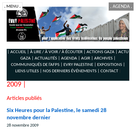
.
MENU
.
.
AGENDA
.
| ACCUEIL |
À LIRE / À VOIR / À ÉCOUTER |
ACTIONS GAZA |
ACTU
GAZA |
ACTUALITÉS |
AGENDA |
AGIR |
ARCHIVES |
COMMUNIQUÉS DE l’AFPS |
EVRY PALESTINE |
EXPOSITIONS |
LIENS UTILES |
NOS DERNIERS ÉVÉNEMENTS |
CONTACT
|
2009 |
Articles publiés
Six Heures pour la Palestine, le samedi 28
novembre dernier
28 novembre 2009