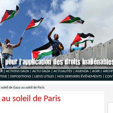
ER |
ACTIONS GAZA |
ACTU GAZA |
ACTUALITÉS |
AGENDA |
AGIR |
ARCHI
TINE |
EXPOSITIONS |
LIENS UTILES |
NOS DERNIERS ÉVÉNEMENTS |
CON
 soleil de Gaza au soleil de Paris
au soleil de Paris