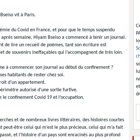
seiso vit à Paris.
C
démie du Covid en France, et pour que le temps suspendu
P
e après semaine, Hiyam Bseiso a commencé à tenir un journal.
lo
nt de lire un recueil de poèmes, tant son écriture est
So
 de souvenirs ineffaçables qui l’accompagnent de très loin.
ch
so
vaine à commencer son journal au début du confinement ?
lu
ses habitants de rester chez soi.
na
troit d’un appartement.
et
périmètre autorisé d’une sortie furtive.
dr
re le confinement Covid 19 et l’occupation.
erches et de nombreux livres littéraires, des histoires courtes
t peut-être celui qui m’est le plus précieux, celui qui m’a fait
 passé, et l’histoire d’un pays sont enracinés au plus profond