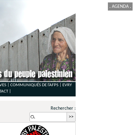
.
AGENDA
.
VES |
COMMUNIQUÉS DE l’AFPS |
EVRY
TACT
|
Rechercher :