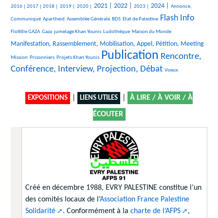
515/2431
143/2431
103/2431
75/2431
849/2431
920/2431
374/2431
850/2431
493/2431
2021 |
2022 |
2024 |
2016 |
2017 |
2018 |
2019 |
2020 |
2023 |
Annonce,
Flash Info
28/2431
30/2431
211/2431
49/2431
1358/2431
36/2431
Communiqué
Apartheid
Assemblée Générale
BDS
Etat de Palestine
314/2431
193/2431
259/2431
10/2431
938/2431
Flottille GAZA
Gaza
jumelage Khan Younis
Ludothèque
Maison du Monde
10/2431
Manifestation, Rassemblement, Mobilisation, Appel, Pétition, Meeting
Publication
26/2431
127/2431
2431/2431
1565/2431
Rencontre,
Mission
Prisonniers
Projets Khan Younis
Conférence, Interview, Projection, Débat
7/2431
Voeux
|
|
À LIRE / À VOIR / À
EXPOSITIONS
LIENS UTILES
ÉCOUTER
Créé en décembre 1988, EVRY PALESTINE constitue l’un
des comités locaux de l’
Association France Palestine
Solidarité
. Conformément à la
charte de l’AFPS
,