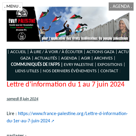
.
MENU
.
.
AGENDA
.
| ACCUEIL |
À LIRE / À VOIR / À ÉCOUTER |
ACTIONS GAZA |
ACTU
GAZA |
ACTUALITÉS |
AGENDA |
AGIR |
ARCHIVES |
COMMUNIQUÉS DE l’AFPS |
EVRY PALESTINE |
EXPOSITIONS |
LIENS UTILES |
NOS DERNIERS ÉVÉNEMENTS |
CONTACT
|
Lettre d’information du 1 au 7 juin 2024
samedi 8 juin 2024
Lire :
https://www.france-palestine.org/Lettre-d-information-
du-1er-au-7-juin-2024
partager :