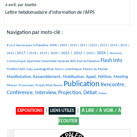
4 avril, par Josette
Lettre hebdomadaire d’information de l’AFPS
Navigation par mots-clé :
582/2891
101/2891
326/2891
302/2891
573/2891
358/2891
368/2891
184/2891
130/2891
419/2891
8 ou 6 heures pour la Palestine
2008 |
2009 |
2010 |
2011 |
2012 |
2013 |
2014 |
2015 |
647/2891
167/2891
98/2891
104/2891
895/2891
958/2891
467/2891
1081/2891
360/2891
2024 |
2017 |
2021 |
2022 |
2016 |
2018 |
2019 |
2020 |
2023 |
Annonce,
Flash Info
27/2891
27/2891
208/2891
27/2891
1666/2891
48/2891
Communiqué
Apartheid
Assemblée Générale
BDS
Etat de Palestine
337/2891
266/2891
351/2891
16/2891
1257/2891
Flottille GAZA
Gaza
jumelage Khan Younis
Ludothèque
Maison du Monde
14/2891
Manifestation, Rassemblement, Mobilisation, Appel, Pétition, Meeting
Publication
26/2891
162/2891
2891/2891
1758/2891
Rencontre,
Mission
Prisonniers
Projets Khan Younis
Conférence, Interview, Projection, Débat
15/2891
Voeux
|
|
À LIRE / À VOIR / À
EXPOSITIONS
LIENS UTILES
ÉCOUTER