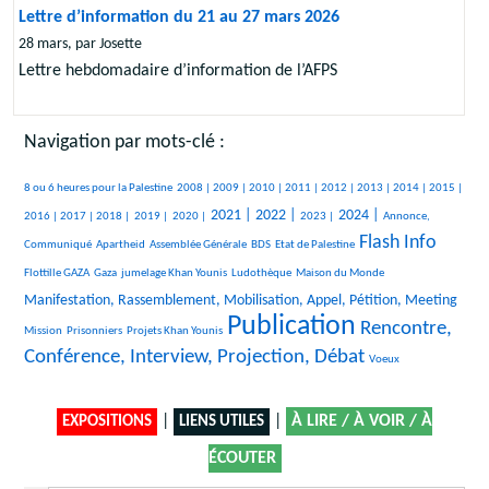
Lettre d’information du 21 au 27 mars 2026
28 mars, par Josette
Lettre hebdomadaire d’information de l’AFPS
Navigation par mots-clé :
401/2431
212/2431
156/2431
287/2431
301/2431
371/2431
98/2431
414/2431
105/2431
391/2431
8 ou 6 heures pour la Palestine
2008 |
2009 |
2010 |
2011 |
2012 |
2013 |
2014 |
2015 |
515/2431
143/2431
103/2431
75/2431
849/2431
920/2431
374/2431
850/2431
493/2431
2021 |
2022 |
2024 |
2016 |
2017 |
2018 |
2019 |
2020 |
2023 |
Annonce,
Flash Info
28/2431
30/2431
211/2431
49/2431
1358/2431
36/2431
Communiqué
Apartheid
Assemblée Générale
BDS
Etat de Palestine
314/2431
193/2431
259/2431
10/2431
938/2431
Flottille GAZA
Gaza
jumelage Khan Younis
Ludothèque
Maison du Monde
10/2431
Manifestation, Rassemblement, Mobilisation, Appel, Pétition, Meeting
Publication
26/2431
127/2431
2431/2431
1565/2431
Rencontre,
Mission
Prisonniers
Projets Khan Younis
Conférence, Interview, Projection, Débat
7/2431
Voeux
|
|
À LIRE / À VOIR / À
EXPOSITIONS
LIENS UTILES
ÉCOUTER