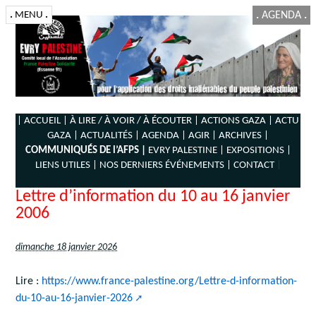
.
MENU
.
.
AGENDA
.
| ACCUEIL |
À LIRE / À VOIR / À ÉCOUTER |
ACTIONS GAZA |
ACTU
GAZA |
ACTUALITÉS |
AGENDA |
AGIR |
ARCHIVES |
COMMUNIQUÉS DE l’AFPS |
EVRY PALESTINE |
EXPOSITIONS |
LIENS UTILES |
NOS DERNIERS ÉVÉNEMENTS |
CONTACT
|
Lettre d’information du 10 au 16 janvier
2006
dimanche 18 janvier 2026
Lire :
https://www.france-palestine.org/Lettre-d-information-
du-10-au-16-janvier-2026