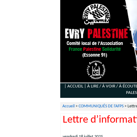
| ACCUEIL |
À LIRE / À VOIR / À ÉCOUT
PALES
Accueil
>
COMMUNIQUÉS DE l’AFPS
>
Lettr
Lettre d’informat
vendredi 18 juillet 2025