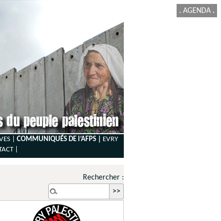
.
AGENDA
.
VES |
COMMUNIQUÉS DE l’AFPS |
EVRY
TACT
|
Rechercher :