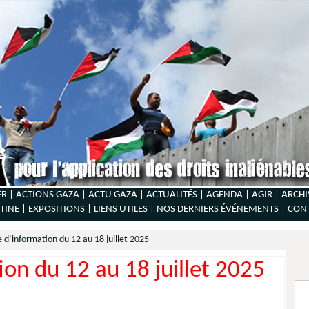
ER |
ACTIONS GAZA |
ACTU GAZA |
ACTUALITÉS |
AGENDA |
AGIR |
ARCHI
TINE |
EXPOSITIONS |
LIENS UTILES |
NOS DERNIERS ÉVÉNEMENTS |
CON
e d’information du 12 au 18 juillet 2025
ion du 12 au 18 juillet 2025