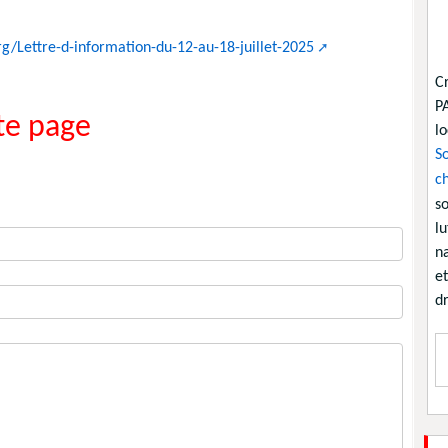
rg/Lettre-d-information-du-12-au-18-juillet-2025
C
P
e page
lo
So
ch
so
lu
na
et
dr