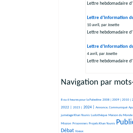
Lettre hebdomadaire d’
Lettre d’information du
10 avril, par Josette
Lettre hebdomadaire d’
Lettre d’information d
4 avril, par Josette
Lettre hebdomadaire d’
Navigation par mots-
357/2119
49/2119
95/2119
88/2119
200/2119
374/2119
129/2119
66/2119
129/2119
310/2119
499/2119
139/2119
105/2119
107/2119
775/2119
722/2119
8 ou 6 heures pour la Palestine
2008 |
2009 |
2010 |
351/2119
842/2119
264/2119
21/2119
24/2119
104/2119
20/2119
972/2119
30/2119
317/2119
231/2119
2024 |
2022 |
2023 |
Annonce, Communiqué
Apa
327/2119
11/2119
924/2119
17/2119
jumelage Khan Younis
Ludothèque
Maison du Monde
Publi
20/2119
119/2119
2119/2119
1326/2119
Mission
Prisonniers
Projets Khan Younis
Débat
10/2119
Voeux