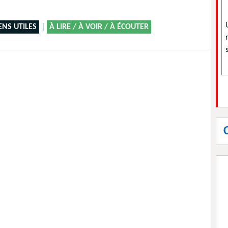
ENS UTILES
|
À LIRE / À VOIR / À ÉCOUTER