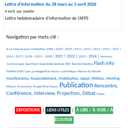
Lettre d’information du 28 mars au 3 avril 2026
4 avril, par Josette
Lettre hebdomadaire d’information de l’AFPS
Navigation par mots-clé :
401/2431
212/2431
156/2431
287/2431
301/2431
371/2431
98/2431
414/2431
105/2431
391/2431
8 ou 6 heures pour la Palestine
2008 |
2009 |
2010 |
2011 |
2012 |
2013 |
2014 |
2015 |
515/2431
143/2431
103/2431
75/2431
849/2431
920/2431
374/2431
850/2431
493/2431
2021 |
2022 |
2024 |
2016 |
2017 |
2018 |
2019 |
2020 |
2023 |
Annonce,
Flash Info
28/2431
30/2431
211/2431
49/2431
1358/2431
36/2431
Communiqué
Apartheid
Assemblée Générale
BDS
Etat de Palestine
314/2431
193/2431
259/2431
10/2431
938/2431
Flottille GAZA
Gaza
jumelage Khan Younis
Ludothèque
Maison du Monde
10/2431
Manifestation, Rassemblement, Mobilisation, Appel, Pétition, Meeting
Publication
26/2431
127/2431
2431/2431
1565/2431
Rencontre,
Mission
Prisonniers
Projets Khan Younis
Conférence, Interview, Projection, Débat
7/2431
Voeux
|
|
À LIRE / À VOIR / À
EXPOSITIONS
LIENS UTILES
ÉCOUTER