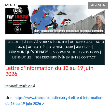
.
MENU
.
.
AGENDA
.
| ACCUEIL |
À LIRE / À VOIR / À ÉCOUTER |
ACTIONS GAZA |
ACTU
GAZA |
ACTUALITÉS |
AGENDA |
AGIR |
ARCHIVES |
COMMUNIQUÉS DE l’AFPS |
EVRY PALESTINE |
EXPOSITIONS |
LIENS UTILES |
NOS DERNIERS ÉVÉNEMENTS |
CONTACT
|
Lettre d’information du 13 au 19 juin
2026
vendredi 19 juin 2026
Lire :
https://www.france-palestine.org/Lettre-d-information-
du-13-au-19-juin-2026