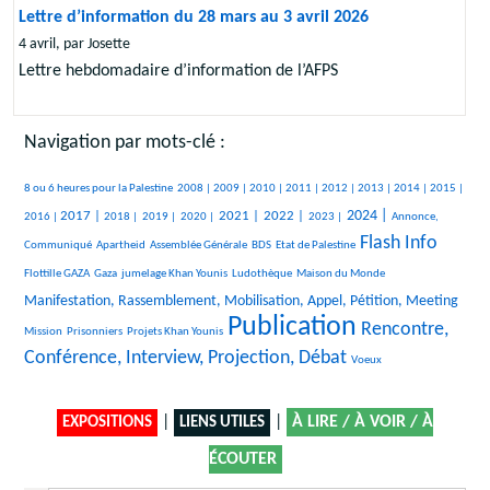
Lettre d’information du 28 mars au 3 avril 2026
4 avril, par Josette
Lettre hebdomadaire d’information de l’AFPS
Navigation par mots-clé :
582/2891
101/2891
326/2891
302/2891
573/2891
358/2891
368/2891
184/2891
130/2891
419/2891
8 ou 6 heures pour la Palestine
2008 |
2009 |
2010 |
2011 |
2012 |
2013 |
2014 |
2015 |
647/2891
167/2891
98/2891
104/2891
895/2891
958/2891
467/2891
1081/2891
360/2891
2024 |
2017 |
2021 |
2022 |
2016 |
2018 |
2019 |
2020 |
2023 |
Annonce,
Flash Info
27/2891
27/2891
208/2891
27/2891
1666/2891
48/2891
Communiqué
Apartheid
Assemblée Générale
BDS
Etat de Palestine
337/2891
266/2891
351/2891
16/2891
1257/2891
Flottille GAZA
Gaza
jumelage Khan Younis
Ludothèque
Maison du Monde
14/2891
Manifestation, Rassemblement, Mobilisation, Appel, Pétition, Meeting
Publication
26/2891
162/2891
2891/2891
1758/2891
Rencontre,
Mission
Prisonniers
Projets Khan Younis
Conférence, Interview, Projection, Débat
15/2891
Voeux
|
|
À LIRE / À VOIR / À
EXPOSITIONS
LIENS UTILES
ÉCOUTER