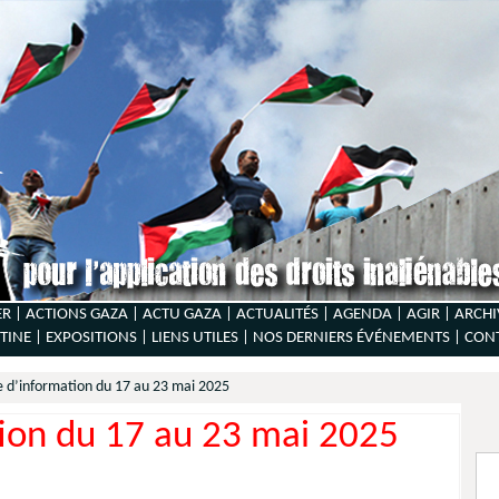
ER |
ACTIONS GAZA |
ACTU GAZA |
ACTUALITÉS |
AGENDA |
AGIR |
ARCHI
TINE |
EXPOSITIONS |
LIENS UTILES |
NOS DERNIERS ÉVÉNEMENTS |
CON
e d’information du 17 au 23 mai 2025
tion du 17 au 23 mai 2025