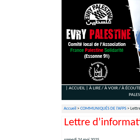
| ACCUEIL |
À LIRE / À VOIR / À ÉCOUT
PALES
Accueil
>
COMMUNIQUÉS DE l’AFPS
>
Lettr
Lettre d’informa
samedi 24 mai 2025