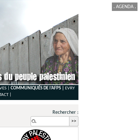
.
AGENDA
.
VES |
COMMUNIQUÉS DE l’AFPS |
EVRY
TACT
|
Rechercher :