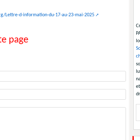
rg/Lettre-d-information-du-17-au-23-mai-2025
C
P
e page
lo
So
ch
so
lu
na
et
dr