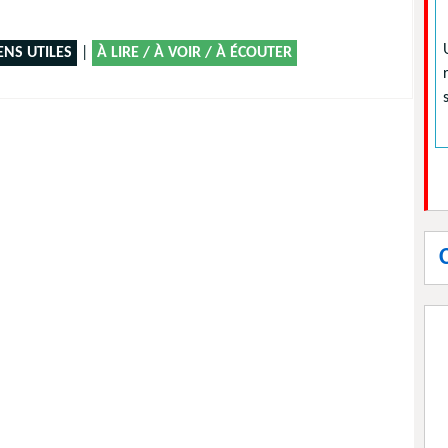
ENS UTILES
|
À LIRE / À VOIR / À ÉCOUTER