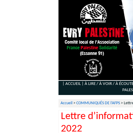
| ACCUEIL |
À LIRE / À VOIR / À ÉCOUT
PALES
Accueil
>
COMMUNIQUÉS DE l’AFPS
>
Lettr
Lettre d’informa
2022