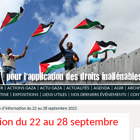
ER |
ACTIONS GAZA |
ACTU GAZA |
ACTUALITÉS |
AGENDA |
AGIR |
ARCHI
TINE |
EXPOSITIONS |
LIENS UTILES |
NOS DERNIERS ÉVÉNEMENTS |
CON
e d’information du 22 au 28 septembre 2022
tion du 22 au 28 septembre