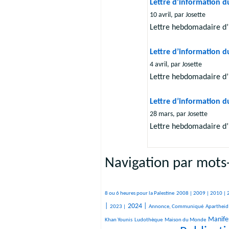
Lettre d’information du
10 avril, par Josette
Lettre hebdomadaire d’
Lettre d’information d
4 avril, par Josette
Lettre hebdomadaire d’
Lettre d’information d
28 mars, par Josette
Lettre hebdomadaire d’
Navigation par mots-
401/2431
212/2431
156/2431
287/2431
301/2431
371/2431
98/2431
414/2431
105/2431
391/2431
515/2431
143/2431
103/2431
75/2431
849/2431
920/2431
8 ou 6 heures pour la Palestine
2008 |
2009 |
2010 |
374/2431
850/2431
493/2431
28/2431
30/2431
211/2431
49/2431
1358/2431
36/2431
314/2431
193/2431
|
2024 |
2023 |
Annonce, Communiqué
Apartheid
259/2431
10/2431
938/2431
10/2431
26/2431
Manifes
Khan Younis
Ludothèque
Maison du Monde