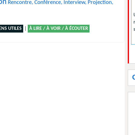
ion
Rencontre, Conférence, Interview, Projection,
ENS UTILES
|
À LIRE / À VOIR / À ÉCOUTER