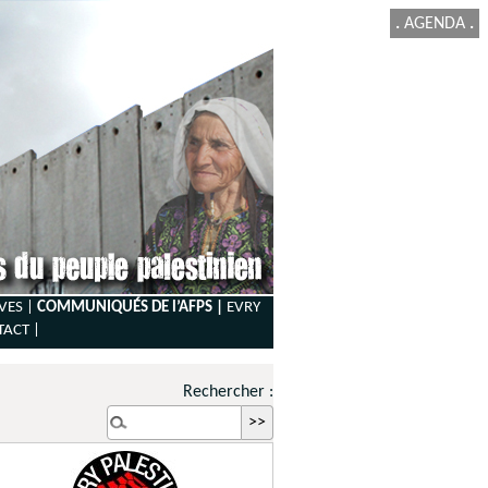
.
AGENDA
.
VES |
COMMUNIQUÉS DE l’AFPS |
EVRY
TACT
|
Rechercher :