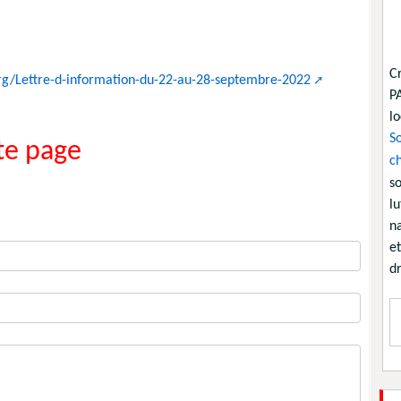
C
org/Lettre-d-information-du-22-au-28-septembre-2022
P
lo
So
e page
ch
so
lu
na
et
dr