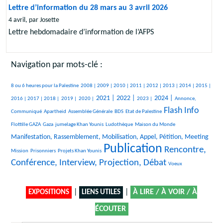
Lettre d’information du 28 mars au 3 avril 2026
4 avril, par Josette
Lettre hebdomadaire d’information de l’AFPS
Navigation par mots-clé :
401/2431
212/2431
156/2431
287/2431
301/2431
371/2431
98/2431
414/2431
105/2431
391/2431
8 ou 6 heures pour la Palestine
2008 |
2009 |
2010 |
2011 |
2012 |
2013 |
2014 |
2015 |
515/2431
143/2431
103/2431
75/2431
849/2431
920/2431
374/2431
850/2431
493/2431
2021 |
2022 |
2024 |
2016 |
2017 |
2018 |
2019 |
2020 |
2023 |
Annonce,
Flash Info
28/2431
30/2431
211/2431
49/2431
1358/2431
36/2431
Communiqué
Apartheid
Assemblée Générale
BDS
Etat de Palestine
314/2431
193/2431
259/2431
10/2431
938/2431
Flottille GAZA
Gaza
jumelage Khan Younis
Ludothèque
Maison du Monde
10/2431
Manifestation, Rassemblement, Mobilisation, Appel, Pétition, Meeting
Publication
26/2431
127/2431
2431/2431
1565/2431
Rencontre,
Mission
Prisonniers
Projets Khan Younis
Conférence, Interview, Projection, Débat
7/2431
Voeux
|
|
À LIRE / À VOIR / À
EXPOSITIONS
LIENS UTILES
ÉCOUTER