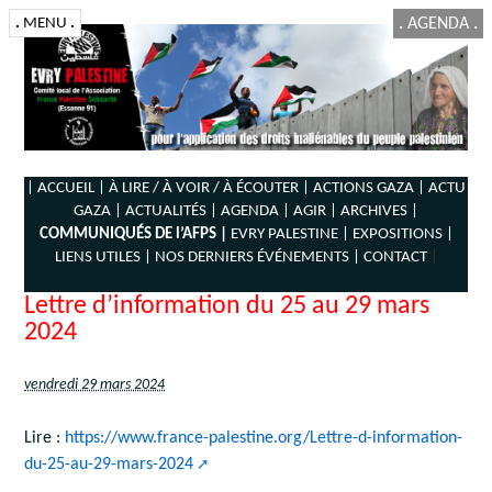
.
MENU
.
.
AGENDA
.
| ACCUEIL |
À LIRE / À VOIR / À ÉCOUTER |
ACTIONS GAZA |
ACTU
GAZA |
ACTUALITÉS |
AGENDA |
AGIR |
ARCHIVES |
COMMUNIQUÉS DE l’AFPS |
EVRY PALESTINE |
EXPOSITIONS |
LIENS UTILES |
NOS DERNIERS ÉVÉNEMENTS |
CONTACT
|
Lettre d’information du 25 au 29 mars
2024
vendredi 29 mars 2024
Lire :
https://www.france-palestine.org/Lettre-d-information-
du-25-au-29-mars-2024