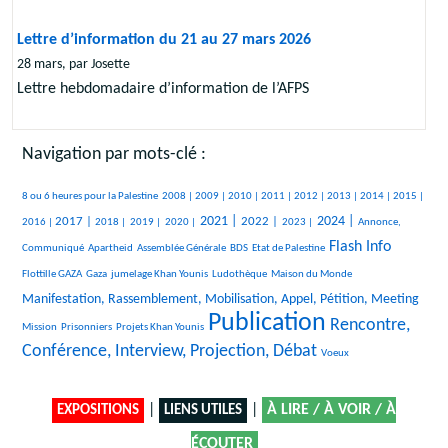
Lettre d’information du 21 au 27 mars 2026
28 mars, par Josette
Lettre hebdomadaire d’information de l’AFPS
Navigation par mots-clé :
357/2119
49/2119
95/2119
88/2119
200/2119
374/2119
129/2119
66/2119
129/2119
310/2119
8 ou 6 heures pour la Palestine
2008 |
2009 |
2010 |
2011 |
2012 |
2013 |
2014 |
2015 |
499/2119
139/2119
105/2119
107/2119
775/2119
722/2119
351/2119
842/2119
264/2119
2021 |
2024 |
2017 |
2022 |
2016 |
2018 |
2019 |
2020 |
2023 |
Annonce,
21/2119
24/2119
104/2119
20/2119
972/2119
30/2119
Flash Info
Communiqué
Apartheid
Assemblée Générale
BDS
Etat de Palestine
317/2119
231/2119
327/2119
11/2119
924/2119
Flottille GAZA
Gaza
jumelage Khan Younis
Ludothèque
Maison du Monde
17/2119
Manifestation, Rassemblement, Mobilisation, Appel, Pétition, Meeting
Publication
20/2119
119/2119
2119/2119
1326/2119
Rencontre,
Mission
Prisonniers
Projets Khan Younis
Conférence, Interview, Projection, Débat
10/2119
Voeux
|
|
À LIRE / À VOIR / À
EXPOSITIONS
LIENS UTILES
ÉCOUTER