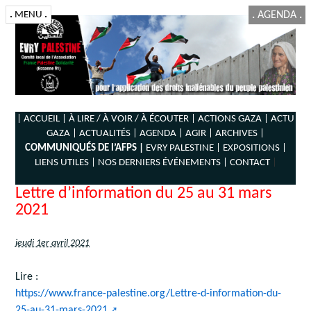
.
MENU
.
.
AGENDA
.
| ACCUEIL |
À LIRE / À VOIR / À ÉCOUTER |
ACTIONS GAZA |
ACTU
GAZA |
ACTUALITÉS |
AGENDA |
AGIR |
ARCHIVES |
COMMUNIQUÉS DE l’AFPS |
EVRY PALESTINE |
EXPOSITIONS |
LIENS UTILES |
NOS DERNIERS ÉVÉNEMENTS |
CONTACT
|
Lettre d’information du 25 au 31 mars
2021
jeudi 1er avril 2021
Lire :
https://www.france-palestine.org/Lettre-d-information-du-
25-au-31-mars-2021