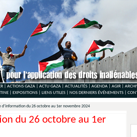
ER |
ACTIONS GAZA |
ACTU GAZA |
ACTUALITÉS |
AGENDA |
AGIR |
ARCHI
TINE |
EXPOSITIONS |
LIENS UTILES |
NOS DERNIERS ÉVÉNEMENTS |
CON
e d’information du 26 octobre au 1er novembre 2024
tion du 26 octobre au 1er