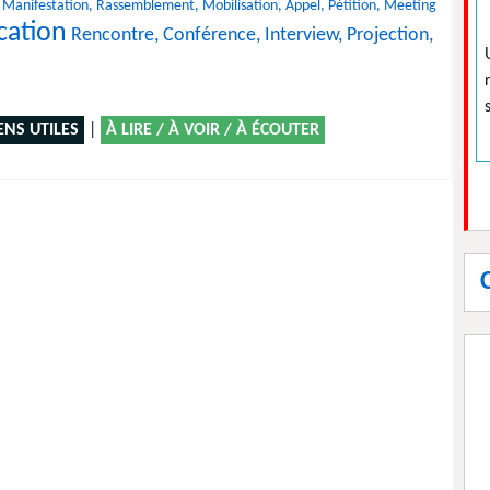
Manifestation, Rassemblement, Mobilisation, Appel, Pétition, Meeting
cation
Rencontre, Conférence, Interview, Projection,
ENS UTILES
|
À LIRE / À VOIR / À ÉCOUTER