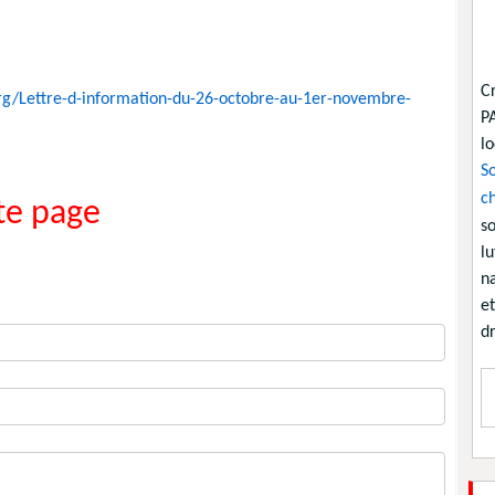
C
org/Lettre-d-information-du-26-octobre-au-1er-novembre-
P
lo
So
ch
e page
so
lu
na
et
dr