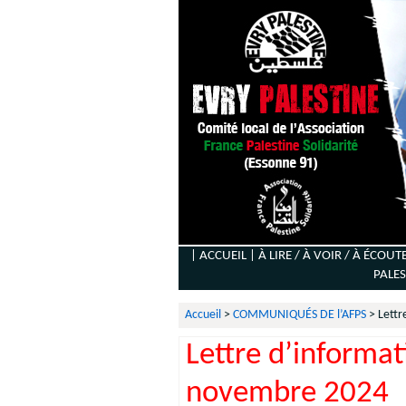
| ACCUEIL |
À LIRE / À VOIR / À ÉCOUT
PALES
Accueil
>
COMMUNIQUÉS DE l’AFPS
>
Lettr
Lettre d’informa
novembre 2024