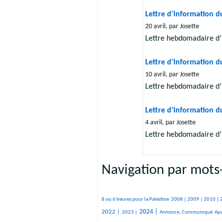
Lettre d’information d
20 avril, par Josette
Lettre hebdomadaire d’
Lettre d’information du
10 avril, par Josette
Lettre hebdomadaire d’
Lettre d’information d
4 avril, par Josette
Lettre hebdomadaire d’
Navigation par mots-
357/2119
49/2119
95/2119
88/2119
200/2119
374/2119
129/2119
66/2119
129/2119
310/2119
499/2119
139/2119
105/2119
107/2119
775/2119
722/2119
8 ou 6 heures pour la Palestine
2008 |
2009 |
2010 |
351/2119
842/2119
264/2119
21/2119
24/2119
104/2119
20/2119
972/2119
30/2119
317/2119
231/2119
2024 |
2022 |
2023 |
Annonce, Communiqué
Apa