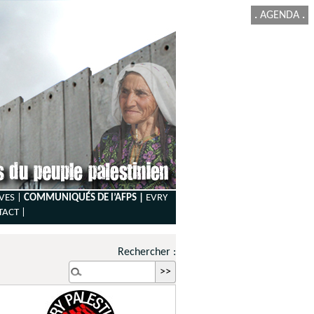
.
AGENDA
.
VES |
COMMUNIQUÉS DE l’AFPS |
EVRY
TACT
|
Rechercher :