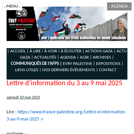
.
MENU
.
.
AGENDA
.
| ACCUEIL |
À LIRE / À VOIR / À ÉCOUTER |
ACTIONS GAZA |
ACTU
GAZA |
ACTUALITÉS |
AGENDA |
AGIR |
ARCHIVES |
COMMUNIQUÉS DE l’AFPS |
EVRY PALESTINE |
EXPOSITIONS |
LIENS UTILES |
NOS DERNIERS ÉVÉNEMENTS |
CONTACT
|
Lettre d’information du 3 au 9 mai 2025
samedi 10 mai 2025
Lire :
https://www.france-palestine.org/Lettre-d-information-
3-au-9-mai-2025
partager :