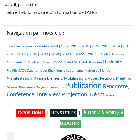
4 avril, par Josette
Lettre hebdomadaire d’information de l’AFPS
Navigation par mots-clé :
381/1847
55/1847
258/1847
243/1847
193/1847
123/1847
228/1847
96/1847
84/1847
263/1847
8 ou 6 heures pour la Palestine
2008 |
2009 |
2010 |
2011 |
2012 |
2013 |
2014 |
2015 |
442/1847
138/1847
65/1847
87/1847
632/1847
670/1847
271/1847
698/1847
264/1847
2021 |
2022 |
2024 |
2017 |
2016 |
2018 |
2019 |
2020 |
2023 |
Annonce,
18/1847
18/1847
147/1847
23/1847
898/1847
34/1847
Flash Info
Communiqué
Apartheid
Assemblée Générale
BDS
Etat de Palestine
235/1847
157/1847
237/1847
9/1847
747/1847
Flottille GAZA
Gaza
jumelage Khan Younis
Ludothèque
Maison du Monde
19/1847
Manifestation, Rassemblement, Mobilisation, Appel, Pétition, Meeting
Publication
24/1847
131/1847
1847/1847
1165/1847
Rencontre,
Mission
Prisonniers
Projets Khan Younis
Conférence, Interview, Projection, Débat
11/1847
Voeux
|
|
À LIRE / À VOIR / À
EXPOSITIONS
LIENS UTILES
ÉCOUTER