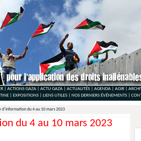
ER |
ACTIONS GAZA |
ACTU GAZA |
ACTUALITÉS |
AGENDA |
AGIR |
ARCHI
TINE |
EXPOSITIONS |
LIENS UTILES |
NOS DERNIERS ÉVÉNEMENTS |
CON
e d’information du 4 au 10 mars 2023
tion du 4 au 10 mars 2023