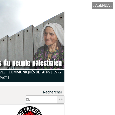
.
AGENDA
.
VES |
COMMUNIQUÉS DE l’AFPS |
EVRY
TACT
|
Rechercher :