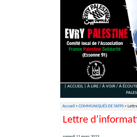
| ACCUEIL |
À LIRE / À VOIR / À ÉCOUT
PALES
Accueil
>
COMMUNIQUÉS DE l’AFPS
>
Lettr
Lettre d’informa
samedi 11 mars 2023