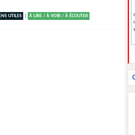
ENS UTILES
|
À LIRE / À VOIR / À ÉCOUTER