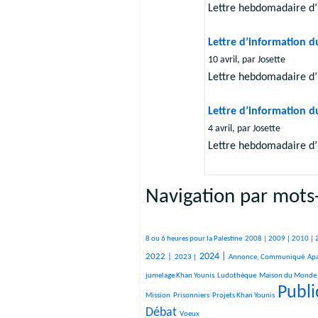
Lettre hebdomadaire d’
Lettre d’information du
10 avril, par Josette
Lettre hebdomadaire d’
Lettre d’information d
4 avril, par Josette
Lettre hebdomadaire d’
Navigation par mots-
582/2891
101/2891
326/2891
302/2891
573/2891
358/2891
368/2891
184/2891
130/2891
419/2891
647/2891
167/2891
98/2891
104/2891
895/2891
958/2891
8 ou 6 heures pour la Palestine
2008 |
2009 |
2010 |
467/2891
1081/2891
360/2891
27/2891
27/2891
208/2891
27/2891
1666/2891
48/2891
337/2891
266/2891
2024 |
2022 |
2023 |
Annonce, Communiqué
Apa
351/2891
16/2891
1257/2891
14/2891
jumelage Khan Younis
Ludothèque
Maison du Monde
Publi
26/2891
162/2891
2891/2891
1758/2891
Mission
Prisonniers
Projets Khan Younis
Débat
15/2891
Voeux