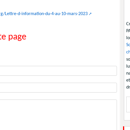
rg/Lettre-d-information-du-4-au-10-mars-2023
C
P
e page
lo
So
ch
so
lu
na
et
dr