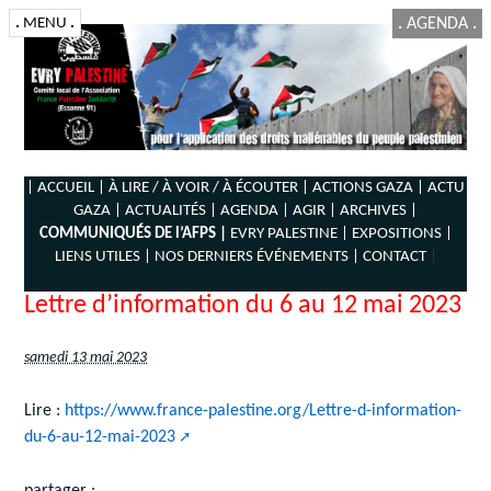
.
MENU
.
.
AGENDA
.
| ACCUEIL |
À LIRE / À VOIR / À ÉCOUTER |
ACTIONS GAZA |
ACTU
GAZA |
ACTUALITÉS |
AGENDA |
AGIR |
ARCHIVES |
COMMUNIQUÉS DE l’AFPS |
EVRY PALESTINE |
EXPOSITIONS |
LIENS UTILES |
NOS DERNIERS ÉVÉNEMENTS |
CONTACT
|
Lettre d’information du 6 au 12 mai 2023
samedi 13 mai 2023
Lire :
https://www.france-palestine.org/Lettre-d-information-
du-6-au-12-mai-2023
partager :