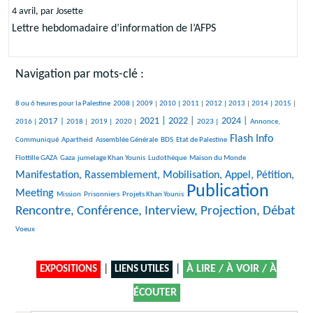
4 avril, par Josette
Lettre hebdomadaire d’information de l’AFPS
Navigation par mots-clé :
506/3354
237/3354
315/3354
265/3354
380/3354
349/3354
227/3354
293/3354
252/3354
546/3354
8 ou 6 heures pour la Palestine
2008 |
2009 |
2010 |
2011 |
2012 |
2013 |
2014 |
2015 |
801/3354
221/3354
109/3354
150/3354
1159/3354
1199/3354
565/3354
1348/3354
538/3354
2021 |
2022 |
2024 |
2017 |
2016 |
2018 |
2019 |
2020 |
2023 |
Annonce,
49/3354
31/3354
189/3354
40/3354
1619/3354
51/3354
Flash Info
Communiqué
Apartheid
Assemblée Générale
BDS
Etat de Palestine
380/3354
294/3354
482/3354
25/3354
1676/3354
Flottille GAZA
Gaza
jumelage Khan Younis
Ludothèque
Maison du Monde
Manifestation, Rassemblement, Mobilisation, Appel, Pétition,
Publication
24/3354
52/3354
184/3354
3354/3354
2259/3354
Meeting
Mission
Prisonniers
Projets Khan Younis
Rencontre, Conférence, Interview, Projection, Débat
15/3354
Voeux
|
|
À LIRE / À VOIR / À
EXPOSITIONS
LIENS UTILES
ÉCOUTER