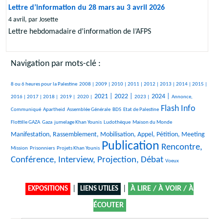
Lettre d’information du 28 mars au 3 avril 2026
4 avril, par Josette
Lettre hebdomadaire d’information de l’AFPS
Navigation par mots-clé :
401/2431
212/2431
156/2431
287/2431
301/2431
371/2431
98/2431
414/2431
105/2431
391/2431
8 ou 6 heures pour la Palestine
2008 |
2009 |
2010 |
2011 |
2012 |
2013 |
2014 |
2015 |
515/2431
143/2431
103/2431
75/2431
849/2431
920/2431
374/2431
850/2431
493/2431
2021 |
2022 |
2024 |
2016 |
2017 |
2018 |
2019 |
2020 |
2023 |
Annonce,
Flash Info
28/2431
30/2431
211/2431
49/2431
1358/2431
36/2431
Communiqué
Apartheid
Assemblée Générale
BDS
Etat de Palestine
314/2431
193/2431
259/2431
10/2431
938/2431
Flottille GAZA
Gaza
jumelage Khan Younis
Ludothèque
Maison du Monde
10/2431
Manifestation, Rassemblement, Mobilisation, Appel, Pétition, Meeting
Publication
26/2431
127/2431
2431/2431
1565/2431
Rencontre,
Mission
Prisonniers
Projets Khan Younis
Conférence, Interview, Projection, Débat
7/2431
Voeux
|
|
À LIRE / À VOIR / À
EXPOSITIONS
LIENS UTILES
ÉCOUTER