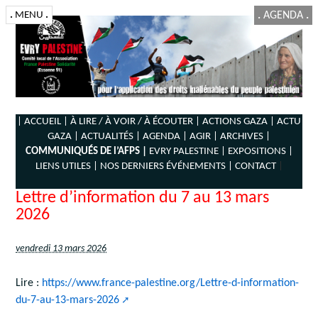
.
MENU
.
.
AGENDA
.
| ACCUEIL |
À LIRE / À VOIR / À ÉCOUTER |
ACTIONS GAZA |
ACTU
GAZA |
ACTUALITÉS |
AGENDA |
AGIR |
ARCHIVES |
COMMUNIQUÉS DE l’AFPS |
EVRY PALESTINE |
EXPOSITIONS |
LIENS UTILES |
NOS DERNIERS ÉVÉNEMENTS |
CONTACT
|
Lettre d’information du 7 au 13 mars
2026
vendredi 13 mars 2026
Lire :
https://www.france-palestine.org/Lettre-d-information-
du-7-au-13-mars-2026