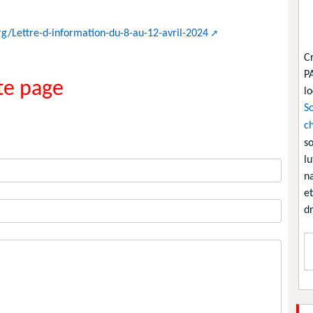
rg/Lettre-d-information-du-8-au-12-avril-2024
C
P
e page
lo
So
ch
so
lu
na
et
dr