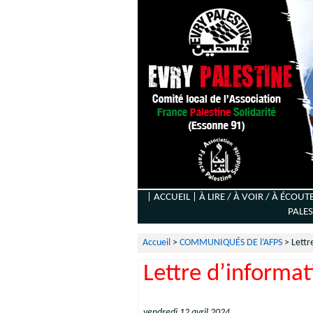
| ACCUEIL |
À LIRE / À VOIR / À ÉCOUT
PALES
Accueil
>
COMMUNIQUÉS DE l’AFPS
>
Lettr
Lettre d’informat
vendredi 12 avril 2024