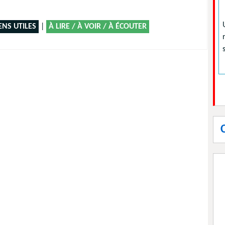
ENS UTILES
|
À LIRE / À VOIR / À ÉCOUTER