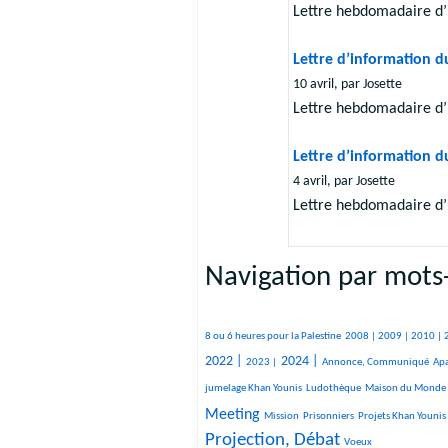
Lettre hebdomadaire d’
Lettre d’information du
10 avril, par Josette
Lettre hebdomadaire d’
Lettre d’information d
4 avril, par Josette
Lettre hebdomadaire d’
Navigation par mots-
506/3354
237/3354
315/3354
265/3354
380/3354
349/3354
227/3354
293/3354
252/3354
546/3354
801/3354
221/3354
109/3354
150/3354
1159/3354
1199/3354
8 ou 6 heures pour la Palestine
2008 |
2009 |
2010 |
565/3354
1348/3354
538/3354
49/3354
31/3354
189/3354
40/3354
1619/3354
51/3354
380/3354
294/3354
2022 |
2024 |
2023 |
Annonce, Communiqué
Apa
482/3354
25/3354
1676/3354
jumelage Khan Younis
Ludothèque
Maison du Monde
24/3354
52/3354
184/3354
3354/3354
2259/3354
Meeting
Mission
Prisonniers
Projets Khan Younis
Projection, Débat
15/3354
Voeux