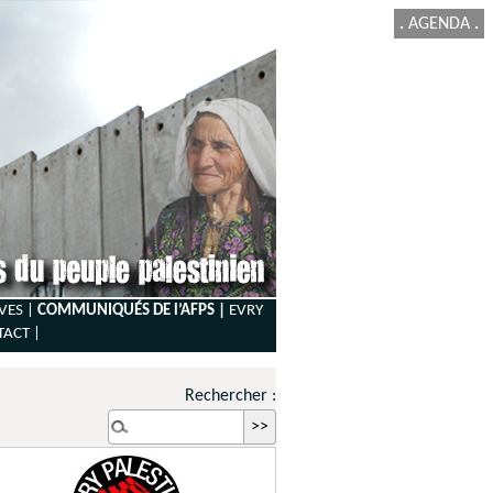
.
AGENDA
.
VES |
COMMUNIQUÉS DE l’AFPS |
EVRY
TACT
|
Rechercher :