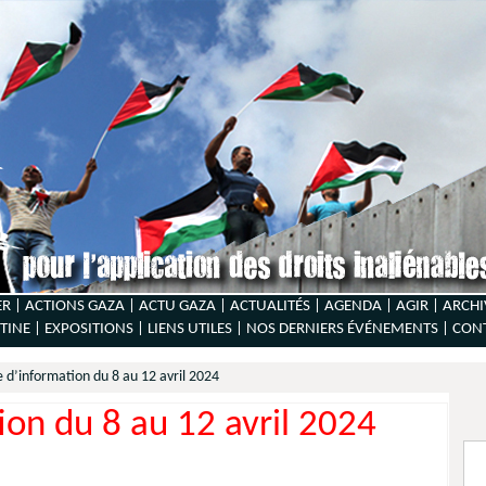
ER |
ACTIONS GAZA |
ACTU GAZA |
ACTUALITÉS |
AGENDA |
AGIR |
ARCHI
TINE |
EXPOSITIONS |
LIENS UTILES |
NOS DERNIERS ÉVÉNEMENTS |
CON
e d’information du 8 au 12 avril 2024
ion du 8 au 12 avril 2024