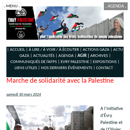
.
MENU
.
.
AGENDA
.
| ACCUEIL |
À LIRE / À VOIR / À ÉCOUTER |
ACTIONS GAZA |
ACTU
GAZA |
ACTUALITÉS |
AGENDA |
AGIR |
ARCHIVES |
COMMUNIQUÉS DE l’AFPS |
EVRY PALESTINE |
EXPOSITIONS |
LIENS UTILES |
NOS DERNIERS ÉVÉNEMENTS |
CONTACT
|
Marche de solidarité avec la Palestine
samedi 30 mars 2024
A l’initiative
d’Évry
Palestine et
de l’Olivier