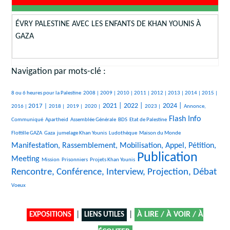
ÉVRY PALESTINE AVEC LES ENFANTS DE KHAN YOUNIS À
GAZA
Navigation par mots-clé :
506/3354
237/3354
315/3354
265/3354
380/3354
349/3354
227/3354
293/3354
252/3354
546/3354
8 ou 6 heures pour la Palestine
2008 |
2009 |
2010 |
2011 |
2012 |
2013 |
2014 |
2015 |
801/3354
221/3354
109/3354
150/3354
1159/3354
1199/3354
565/3354
1348/3354
538/3354
2021 |
2022 |
2024 |
2017 |
2016 |
2018 |
2019 |
2020 |
2023 |
Annonce,
49/3354
31/3354
189/3354
40/3354
1619/3354
51/3354
Flash Info
Communiqué
Apartheid
Assemblée Générale
BDS
Etat de Palestine
380/3354
294/3354
482/3354
25/3354
1676/3354
Flottille GAZA
Gaza
jumelage Khan Younis
Ludothèque
Maison du Monde
Manifestation, Rassemblement, Mobilisation, Appel, Pétition,
Publication
24/3354
52/3354
184/3354
3354/3354
2259/3354
Meeting
Mission
Prisonniers
Projets Khan Younis
Rencontre, Conférence, Interview, Projection, Débat
15/3354
Voeux
|
|
À LIRE / À VOIR / À
EXPOSITIONS
LIENS UTILES