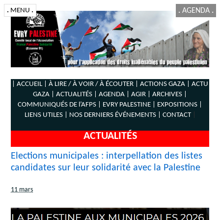
.
MENU
.
.
AGENDA
.
| ACCUEIL |
À LIRE / À VOIR / À ÉCOUTER |
ACTIONS GAZA |
ACTU
GAZA |
ACTUALITÉS |
AGENDA |
AGIR |
ARCHIVES |
COMMUNIQUÉS DE l’AFPS |
EVRY PALESTINE |
EXPOSITIONS |
LIENS UTILES |
NOS DERNIERS ÉVÉNEMENTS |
CONTACT
|
ACTUALITÉS
Elections municipales : interpellation des listes
candidates sur leur solidarité avec la Palestine
11 mars