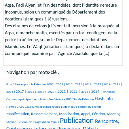
Aqsa, Fadi Alyan, et l’un des fidèles, dont l’identité demeure
inconnue, selon un communiqué du Département des
dotations islamiques à Jérusalem.
Des dizaines de colons juifs ont fait incursion à la mosquée al-
Aqsa, dimanche matin, escortés par un fort contingent de la
police israélienne, selon le Département des dotations
islamiques. Le Waqf (dotations islamiques) a déclaré dans un
communiqué, examiné par l’Agence Anadolu, que la (…)
Navigation par mots-clé :
381/1847
55/1847
258/1847
243/1847
193/1847
123/1847
228/1847
96/1847
84/1847
263/1847
8 ou 6 heures pour la Palestine
2008 |
2009 |
2010 |
2011 |
2012 |
2013 |
2014 |
2015 |
442/1847
138/1847
65/1847
87/1847
632/1847
670/1847
271/1847
698/1847
264/1847
2021 |
2022 |
2024 |
2017 |
2016 |
2018 |
2019 |
2020 |
2023 |
Annonce,
18/1847
18/1847
147/1847
23/1847
898/1847
34/1847
Flash Info
Communiqué
Apartheid
Assemblée Générale
BDS
Etat de Palestine
235/1847
157/1847
237/1847
9/1847
747/1847
Flottille GAZA
Gaza
jumelage Khan Younis
Ludothèque
Maison du Monde
19/1847
Manifestation, Rassemblement, Mobilisation, Appel, Pétition, Meeting
Publication
24/1847
131/1847
1847/1847
1165/1847
Rencontre,
Mission
Prisonniers
Projets Khan Younis