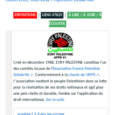
Conférence, Interview, Projection, Débat
11/1847
Voeux
|
|
À LIRE / À VOIR / À
EXPOSITIONS
LIENS UTILES
ÉCOUTER
Créé en décembre 1988, EVRY PALESTINE constitue l’un
des comités locaux de l’
Association France Palestine
Solidarité
. Conformément à la
charte de l’AFPS
,
l’’association soutient le peuple Palestinien dans sa lutte
pour la réalisation de ses droits nationaux et agit pour
une paix réelle et durable, fondée sur l’application du
droit international.
lire la suite