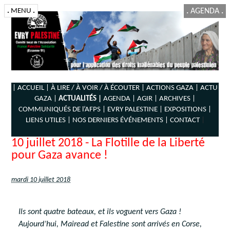
.
MENU
.
.
AGENDA
.
| ACCUEIL |
À LIRE / À VOIR / À ÉCOUTER |
ACTIONS GAZA |
ACTU
GAZA |
ACTUALITÉS |
AGENDA |
AGIR |
ARCHIVES |
COMMUNIQUÉS DE l’AFPS |
EVRY PALESTINE |
EXPOSITIONS |
LIENS UTILES |
NOS DERNIERS ÉVÉNEMENTS |
CONTACT
|
10 juillet 2018 - La Flotille de la Liberté
pour Gaza avance !
mardi 10 juillet 2018
Ils sont quatre bateaux, et ils voguent vers Gaza !
Aujourd’hui, Mairead et Falestine sont arrivés en Corse,