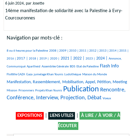
6 juin 2024, par Josette
14ème manifestation de solidarité avec la Palestine à Evry-
Courcouronnes
Navigation par mots-clé :
381/1847
55/1847
258/1847
243/1847
193/1847
123/1847
228/1847
96/1847
84/1847
263/1847
8 ou 6 heures pour la Palestine
2008 |
2009 |
2010 |
2011 |
2012 |
2013 |
2014 |
2015 |
442/1847
138/1847
65/1847
87/1847
632/1847
670/1847
271/1847
698/1847
264/1847
2021 |
2022 |
2024 |
2017 |
2016 |
2018 |
2019 |
2020 |
2023 |
Annonce,
18/1847
18/1847
147/1847
23/1847
898/1847
34/1847
Flash Info
Communiqué
Apartheid
Assemblée Générale
BDS
Etat de Palestine
235/1847
157/1847
237/1847
9/1847
747/1847
Flottille GAZA
Gaza
jumelage Khan Younis
Ludothèque
Maison du Monde
19/1847
Manifestation, Rassemblement, Mobilisation, Appel, Pétition, Meeting
Publication
24/1847
131/1847
1847/1847
1165/1847
Rencontre,
Mission
Prisonniers
Projets Khan Younis
Conférence, Interview, Projection, Débat
11/1847
Voeux
|
|
À LIRE / À VOIR / À
EXPOSITIONS
LIENS UTILES
ÉCOUTER