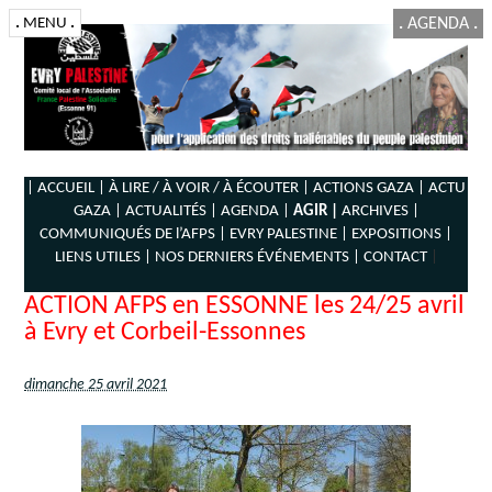
.
MENU
.
.
AGENDA
.
| ACCUEIL |
À LIRE / À VOIR / À ÉCOUTER |
ACTIONS GAZA |
ACTU
GAZA |
ACTUALITÉS |
AGENDA |
AGIR |
ARCHIVES |
COMMUNIQUÉS DE l’AFPS |
EVRY PALESTINE |
EXPOSITIONS |
LIENS UTILES |
NOS DERNIERS ÉVÉNEMENTS |
CONTACT
|
ACTION AFPS en ESSONNE les 24/25 avril
à Evry et Corbeil-Essonnes
dimanche 25 avril 2021