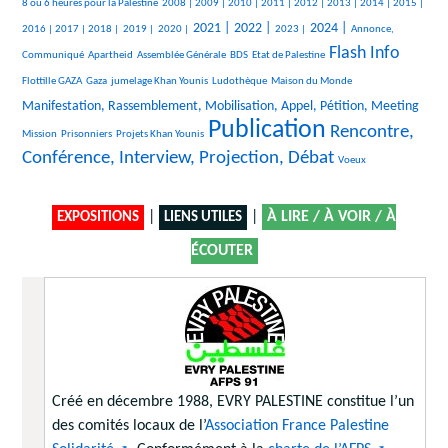
401/2431
212/2431
156/2431
287/2431
301/2431
371/2431
98/2431
414/2431
105/2431
391/2431
8 ou 6 heures pour la Palestine
2008 |
2009 |
2010 |
2011 |
2012 |
2013 |
2014 |
2015 |
515/2431
143/2431
103/2431
75/2431
849/2431
920/2431
374/2431
850/2431
493/2431
2021 |
2022 |
2024 |
2016 |
2017 |
2018 |
2019 |
2020 |
2023 |
Annonce,
Flash Info
28/2431
30/2431
211/2431
49/2431
1358/2431
36/2431
Communiqué
Apartheid
Assemblée Générale
BDS
Etat de Palestine
314/2431
193/2431
259/2431
10/2431
938/2431
Flottille GAZA
Gaza
jumelage Khan Younis
Ludothèque
Maison du Monde
10/2431
Manifestation, Rassemblement, Mobilisation, Appel, Pétition, Meeting
Publication
26/2431
127/2431
2431/2431
1565/2431
Rencontre,
Mission
Prisonniers
Projets Khan Younis
Conférence, Interview, Projection, Débat
7/2431
Voeux
|
|
À LIRE / À VOIR / À
EXPOSITIONS
LIENS UTILES
ÉCOUTER
Créé en décembre 1988, EVRY PALESTINE constitue l’un
des comités locaux de l’
Association France Palestine