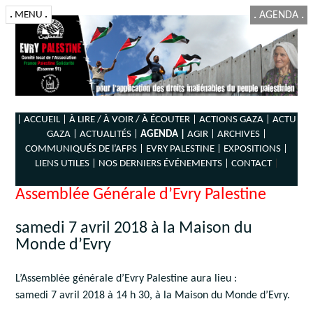
.
MENU
.
.
AGENDA
.
| ACCUEIL |
À LIRE / À VOIR / À ÉCOUTER |
ACTIONS GAZA |
ACTU
GAZA |
ACTUALITÉS |
AGENDA |
AGIR |
ARCHIVES |
COMMUNIQUÉS DE l’AFPS |
EVRY PALESTINE |
EXPOSITIONS |
LIENS UTILES |
NOS DERNIERS ÉVÉNEMENTS |
CONTACT
|
Assemblée Générale d’Evry Palestine
samedi 7 avril 2018 à la Maison du
Monde d’Evry
L’Assemblée générale d’Evry Palestine aura lieu :
samedi 7 avril 2018 à 14 h 30, à la Maison du Monde d’Evry.