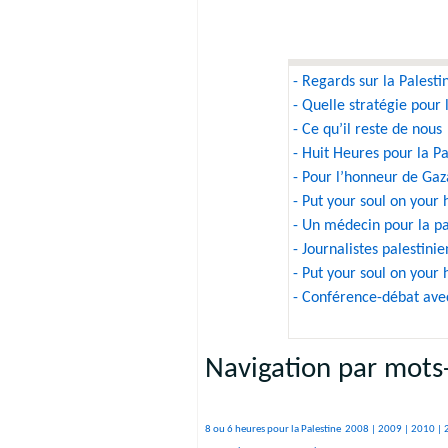
- Regards sur la Palesti
- Quelle stratégie pour 
- Ce qu’il reste de nous
- Huit Heures pour la Pa
- Pour l’honneur de Gaz
- Put your soul on your
- Un médecin pour la pa
- Journalistes palestini
- Put your soul on your
- Conférence-débat ave
Navigation par mots-
506/3354
237/3354
315/3354
265/3354
380/3354
349/3354
227/3354
293/3354
252/3354
546/3354
801/3354
221/3354
109/3354
150/3354
1159/3354
1199/3354
8 ou 6 heures pour la Palestine
2008 |
2009 |
2010 |