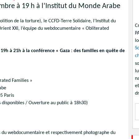
mbre à 19 h à l’Institut du Monde Arabe
lition de la torture), le CCFD-Terre Solidaire, l’Institut du
C
rient XXI, l’équipe du webdocumentaire « Obliterated
P
lo
So
19h à 21h à la conférence « Gaza : des familles en quête de
ch
so
lu
na
ated Families »
et
abe
dr
5 Paris
es disponibles / Ouverture au public à 18h30)
es du webdocumentaire et respectivement photographe du