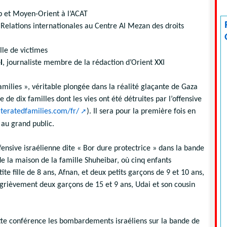
 et Moyen-Orient à l’ACAT
 Relations internationales au Centre Al Mezan des droits
le de victimes
l
, journaliste membre de la rédaction d’Orient XXI
ilies », véritable plongée dans la réalité glaçante de Gaza
re de dix familles dont les vies ont été détruites par l’offensive
iteratedfamilies.com/fr/
). Il sera pour la première fois en
 au grand public.
ffensive israélienne dite « Bor dure protectrice » dans la bande
 de la maison de la famille Shuheibar, où cinq enfants
ite fille de 8 ans, Afnan, et deux petits garçons de 9 et 10 ans,
 grièvement deux garçons de 15 et 9 ans, Udai et son cousin
te conférence les bombardements israéliens sur la bande de