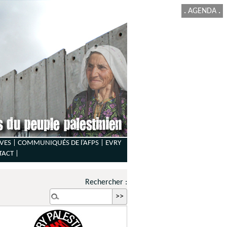
.
AGENDA
.
VES |
COMMUNIQUÉS DE l’AFPS |
EVRY
TACT
|
Rechercher :