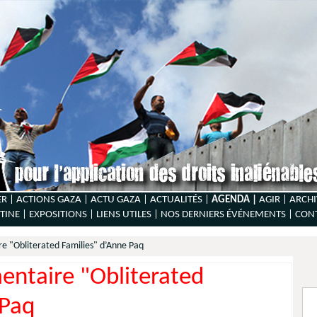
ER |
ACTIONS GAZA |
ACTU GAZA |
ACTUALITÉS |
AGENDA |
AGIR |
ARCHI
TINE |
EXPOSITIONS |
LIENS UTILES |
NOS DERNIERS ÉVÉNEMENTS |
CON
e "Obliterated Families" d’Anne Paq
ntaire "Obliterated
 Paq