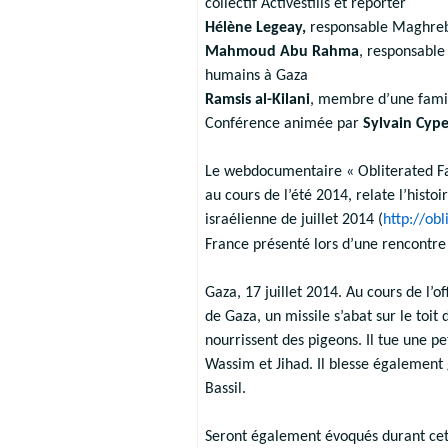
collectif Activestills et reporter
Hélène Legeay,
responsable Maghreb
Mahmoud Abu Rahma
, responsable
humains à Gaza
Ramsis al-Kilani
, membre d’une famil
Conférence animée par
Sylvain Cype
Le webdocumentaire « Obliterated Fam
au cours de l’été 2014, relate l’histoi
israélienne de juillet 2014 (
http://obl
France présenté lors d’une rencontre
Gaza, 17 juillet 2014. Au cours de l’o
de Gaza, un missile s’abat sur le toit
nourrissent des pigeons. Il tue une pet
Wassim et Jihad. Il blesse également
Bassil.
Seront également évoqués durant cet