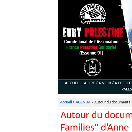
| ACCUEIL |
À LIRE / À VOIR / À ÉCOUT
PALES
Accueil
>
AGENDA
>
Autour du documentair
Autour du docume
Families" d’Anne