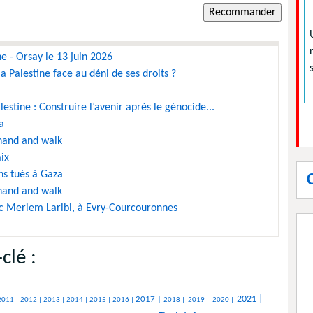
ne - Orsay le 13 juin 2026
la Palestine face au déni de ses droits ?
lestine : Construire l’avenir après le génocide...
a
 hand and walk
ix
ens tués à Gaza
 hand and walk
c Meriem Laribi, à Evry-Courcouronnes
clé :
2021 |
2017 |
2011 |
2012 |
2013 |
2014 |
2015 |
2016 |
2018 |
2019 |
2020 |