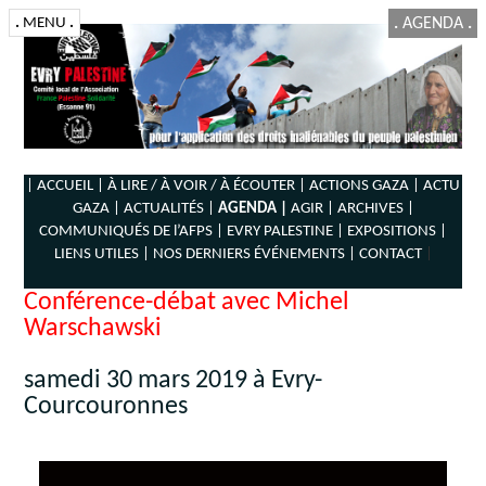
.
MENU
.
.
AGENDA
.
| ACCUEIL |
À LIRE / À VOIR / À ÉCOUTER |
ACTIONS GAZA |
ACTU
GAZA |
ACTUALITÉS |
AGENDA |
AGIR |
ARCHIVES |
COMMUNIQUÉS DE l’AFPS |
EVRY PALESTINE |
EXPOSITIONS |
LIENS UTILES |
NOS DERNIERS ÉVÉNEMENTS |
CONTACT
|
Conférence-débat avec Michel
Warschawski
samedi 30 mars 2019 à Evry-
Courcouronnes