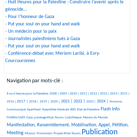
- Huit Heures pour la Palestine : Construire l’avenir après le
génocide...
- Pour l’honneur de Gaza
- Put your soul on your hand and walk
- Un médecin pour la paix
- Journalistes palestiniens tués à Gaza
- Put your soul on your hand and walk
- Conférence-débat avec Meriem Laribi, à Evry-
Courcouronnes
Navigation par mots-clé :
506/3354
237/3354
315/3354
265/3354
380/3354
349/3354
227/3354
293/3354
252/3354
546/3354
8 ou 6 heures pour la Palestine
2008 |
2009 |
2010 |
2011 |
2012 |
2013 |
2014 |
2015 |
801/3354
221/3354
109/3354
150/3354
1159/3354
1199/3354
565/3354
1348/3354
538/3354
2021 |
2022 |
2024 |
2017 |
2016 |
2018 |
2019 |
2020 |
2023 |
Annonce,
49/3354
31/3354
189/3354
40/3354
1619/3354
51/3354
Flash Info
Communiqué
Apartheid
Assemblée Générale
BDS
Etat de Palestine
380/3354
294/3354
482/3354
25/3354
1676/3354
Flottille GAZA
Gaza
jumelage Khan Younis
Ludothèque
Maison du Monde
Manifestation, Rassemblement, Mobilisation, Appel, Pétition,
Publication
24/3354
52/3354
184/3354
3354/3354
2259/3354
Meeting
Mission
Prisonniers
Projets Khan Younis