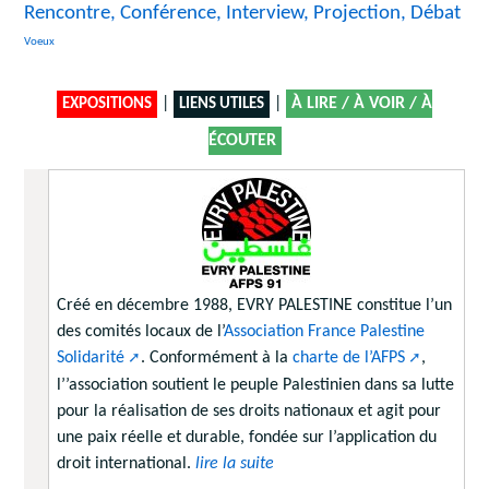
Rencontre, Conférence, Interview, Projection, Débat
15/3354
Voeux
|
|
À LIRE / À VOIR / À
EXPOSITIONS
LIENS UTILES
ÉCOUTER
Créé en décembre 1988, EVRY PALESTINE constitue l’un
des comités locaux de l’
Association France Palestine
Solidarité
. Conformément à la
charte de l’AFPS
,
l’’association soutient le peuple Palestinien dans sa lutte
pour la réalisation de ses droits nationaux et agit pour
une paix réelle et durable, fondée sur l’application du
droit international.
lire la suite