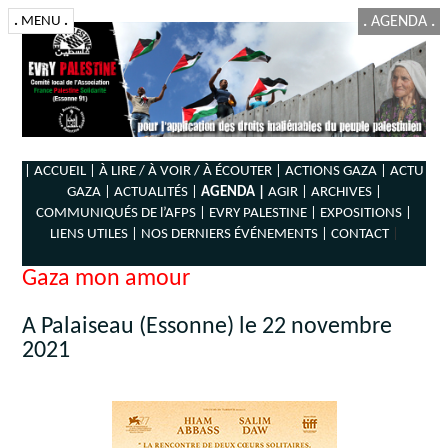
.
MENU
.
.
AGENDA
.
| ACCUEIL |
À LIRE / À VOIR / À ÉCOUTER |
ACTIONS GAZA |
ACTU
GAZA |
ACTUALITÉS |
AGENDA |
AGIR |
ARCHIVES |
COMMUNIQUÉS DE l’AFPS |
EVRY PALESTINE |
EXPOSITIONS |
LIENS UTILES |
NOS DERNIERS ÉVÉNEMENTS |
CONTACT
|
Gaza mon amour
A Palaiseau (Essonne) le 22 novembre
2021