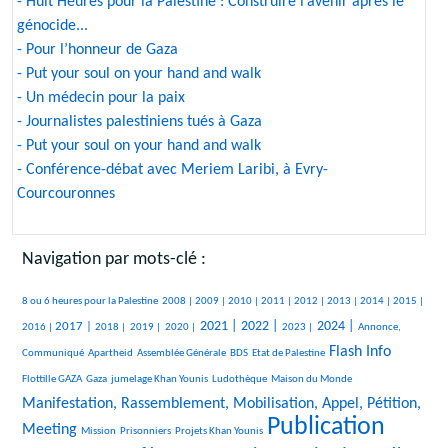
- Huit Heures pour la Palestine : Construire l’avenir après le
génocide...
- Pour l’honneur de Gaza
- Put your soul on your hand and walk
- Un médecin pour la paix
- Journalistes palestiniens tués à Gaza
- Put your soul on your hand and walk
- Conférence-débat avec Meriem Laribi, à Evry-
Courcouronnes
Navigation par mots-clé :
506/3354
237/3354
315/3354
265/3354
380/3354
349/3354
227/3354
293/3354
252/3354
546/3354
8 ou 6 heures pour la Palestine
2008 |
2009 |
2010 |
2011 |
2012 |
2013 |
2014 |
2015 |
801/3354
221/3354
109/3354
150/3354
1159/3354
1199/3354
565/3354
1348/3354
538/3354
2021 |
2022 |
2024 |
2017 |
2016 |
2018 |
2019 |
2020 |
2023 |
Annonce,
49/3354
31/3354
189/3354
40/3354
1619/3354
51/3354
Flash Info
Communiqué
Apartheid
Assemblée Générale
BDS
Etat de Palestine
380/3354
294/3354
482/3354
25/3354
1676/3354
Flottille GAZA
Gaza
jumelage Khan Younis
Ludothèque
Maison du Monde
Manifestation, Rassemblement, Mobilisation, Appel, Pétition,
Publication
24/3354
52/3354
184/3354
3354/3354
2259/3354
Meeting
Mission
Prisonniers
Projets Khan Younis