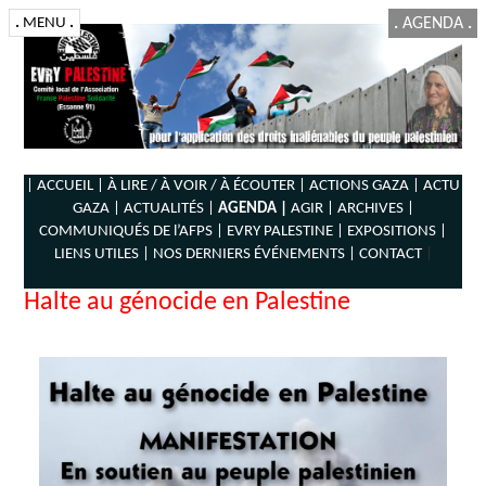
.
MENU
.
.
AGENDA
.
| ACCUEIL |
À LIRE / À VOIR / À ÉCOUTER |
ACTIONS GAZA |
ACTU
GAZA |
ACTUALITÉS |
AGENDA |
AGIR |
ARCHIVES |
COMMUNIQUÉS DE l’AFPS |
EVRY PALESTINE |
EXPOSITIONS |
LIENS UTILES |
NOS DERNIERS ÉVÉNEMENTS |
CONTACT
|
Halte au génocide en Palestine