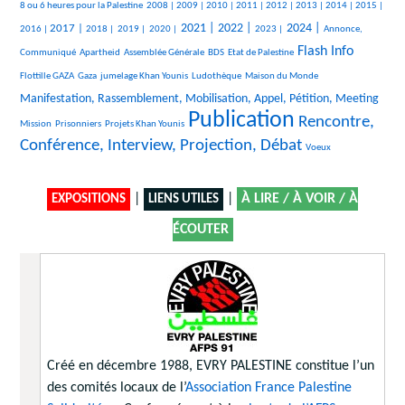
381/1847
55/1847
258/1847
243/1847
193/1847
123/1847
228/1847
96/1847
84/1847
263/1847
8 ou 6 heures pour la Palestine
2008 |
2009 |
2010 |
2011 |
2012 |
2013 |
2014 |
2015 |
442/1847
138/1847
65/1847
87/1847
632/1847
670/1847
271/1847
698/1847
264/1847
2021 |
2022 |
2024 |
2017 |
2016 |
2018 |
2019 |
2020 |
2023 |
Annonce,
18/1847
18/1847
147/1847
23/1847
898/1847
34/1847
Flash Info
Communiqué
Apartheid
Assemblée Générale
BDS
Etat de Palestine
235/1847
157/1847
237/1847
9/1847
747/1847
Flottille GAZA
Gaza
jumelage Khan Younis
Ludothèque
Maison du Monde
19/1847
Manifestation, Rassemblement, Mobilisation, Appel, Pétition, Meeting
Publication
24/1847
131/1847
1847/1847
1165/1847
Rencontre,
Mission
Prisonniers
Projets Khan Younis
Conférence, Interview, Projection, Débat
11/1847
Voeux
|
|
À LIRE / À VOIR / À
EXPOSITIONS
LIENS UTILES
ÉCOUTER
Créé en décembre 1988, EVRY PALESTINE constitue l’un
des comités locaux de l’
Association France Palestine