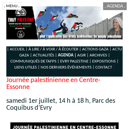
.
MENU
.
.
AGENDA
.
| ACCUEIL |
À LIRE / À VOIR / À ÉCOUTER |
ACTIONS GAZA |
ACTU
GAZA |
ACTUALITÉS |
AGENDA |
AGIR |
ARCHIVES |
COMMUNIQUÉS DE l’AFPS |
EVRY PALESTINE |
EXPOSITIONS |
LIENS UTILES |
NOS DERNIERS ÉVÉNEMENTS |
CONTACT
|
Journée palestinienne en Centre-
Essonne
samedi 1er juillet, 14 h à 18 h, Parc des
Coquibus d’Evry