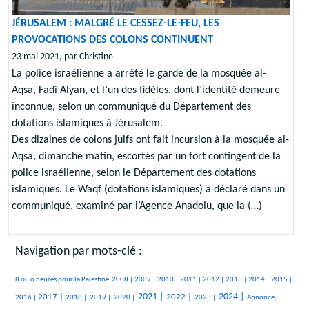
JÉRUSALEM : MALGRÉ LE CESSEZ-LE-FEU, LES
PROVOCATIONS DES COLONS CONTINUENT
23 mai 2021, par Christine
La police israélienne a arrêté le garde de la mosquée al-
Aqsa, Fadi Alyan, et l’un des fidèles, dont l’identité demeure
inconnue, selon un communiqué du Département des
dotations islamiques à Jérusalem.
Des dizaines de colons juifs ont fait incursion à la mosquée al-
Aqsa, dimanche matin, escortés par un fort contingent de la
police israélienne, selon le Département des dotations
islamiques. Le Waqf (dotations islamiques) a déclaré dans un
communiqué, examiné par l’Agence Anadolu, que la (…)
Navigation par mots-clé :
357/2119
49/2119
95/2119
88/2119
200/2119
374/2119
129/2119
66/2119
129/2119
310/2119
8 ou 6 heures pour la Palestine
2008 |
2009 |
2010 |
2011 |
2012 |
2013 |
2014 |
2015 |
499/2119
139/2119
105/2119
107/2119
775/2119
722/2119
351/2119
842/2119
264/2119
2021 |
2024 |
2017 |
2022 |
2016 |
2018 |
2019 |
2020 |
2023 |
Annonce,