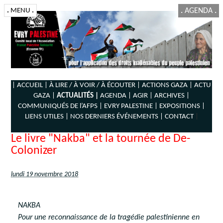
.
MENU
.
.
AGENDA
.
| ACCUEIL |
À LIRE / À VOIR / À ÉCOUTER |
ACTIONS GAZA |
ACTU
GAZA |
ACTUALITÉS |
AGENDA |
AGIR |
ARCHIVES |
COMMUNIQUÉS DE l’AFPS |
EVRY PALESTINE |
EXPOSITIONS |
LIENS UTILES |
NOS DERNIERS ÉVÉNEMENTS |
CONTACT
|
Le livre "Nakba" et la tournée de De-
Colonizer
lundi 19 novembre 2018
NAKBA
Pour une reconnaissance de la tragédie palestinienne en