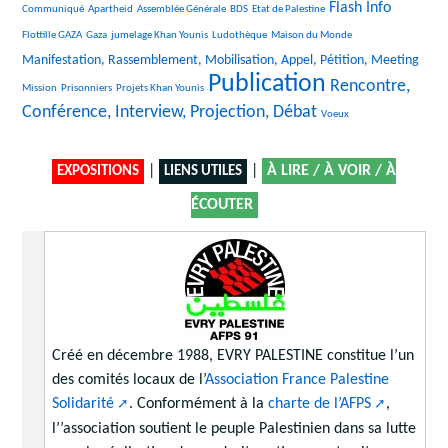
21/2119
24/2119
104/2119
20/2119
972/2119
30/2119
Flash Info
Communiqué
Apartheid
Assemblée Générale
BDS
Etat de Palestine
317/2119
231/2119
327/2119
11/2119
924/2119
Flottille GAZA
Gaza
jumelage Khan Younis
Ludothèque
Maison du Monde
17/2119
Manifestation, Rassemblement, Mobilisation, Appel, Pétition, Meeting
Publication
20/2119
119/2119
2119/2119
1326/2119
Rencontre,
Mission
Prisonniers
Projets Khan Younis
Conférence, Interview, Projection, Débat
10/2119
Voeux
|
|
À LIRE / À VOIR / À
EXPOSITIONS
LIENS UTILES
ÉCOUTER
Créé en décembre 1988, EVRY PALESTINE constitue l’un
des comités locaux de l’
Association France Palestine
Solidarité
. Conformément à la
charte de l’AFPS
,
l’’association soutient le peuple Palestinien dans sa lutte