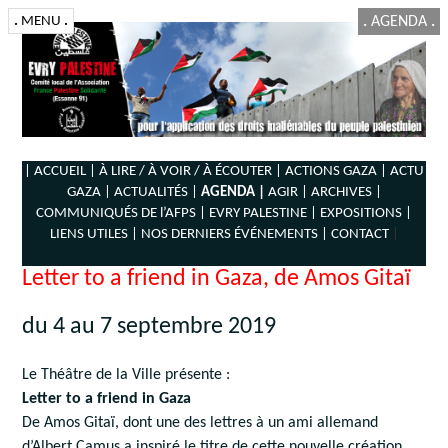
.
MENU
.
.
AGENDA
.
| ACCUEIL |
À LIRE / À VOIR / À ÉCOUTER |
ACTIONS GAZA |
ACTU
GAZA |
ACTUALITÉS |
AGENDA |
AGIR |
ARCHIVES |
COMMUNIQUÉS DE l’AFPS |
EVRY PALESTINE |
EXPOSITIONS |
LIENS UTILES |
NOS DERNIERS ÉVÉNEMENTS |
CONTACT
|
Letter to a friend in Gaza, de Amos Gitaï
du 4 au 7 septembre 2019
Le Théâtre de la Ville présente :
Letter to a friend in Gaza
De Amos Gitaï, dont une des lettres à un ami allemand
d’Albert Camus a inspiré le titre de cette nouvelle création.