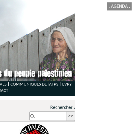
.
AGENDA
.
VES |
COMMUNIQUÉS DE l’AFPS |
EVRY
TACT
|
Rechercher :