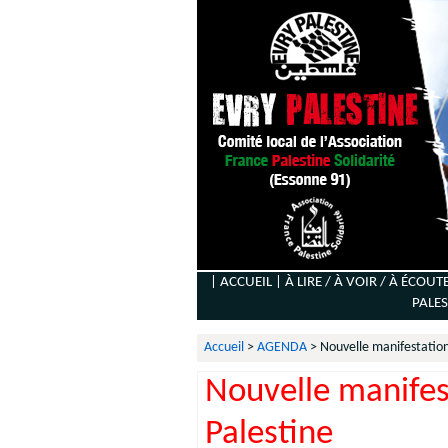
| ACCUEIL |
À LIRE / À VOIR / À ÉCOUT
PALES
Accueil
>
AGENDA
>
Nouvelle manifestation 
Nouvelle manifest
Palestine