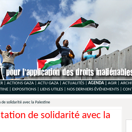
ER |
ACTIONS GAZA |
ACTU GAZA |
ACTUALITÉS |
AGENDA |
AGIR |
ARCHI
TINE |
EXPOSITIONS |
LIENS UTILES |
NOS DERNIERS ÉVÉNEMENTS |
CON
de solidarité avec la Palestine
ation de solidarité avec la