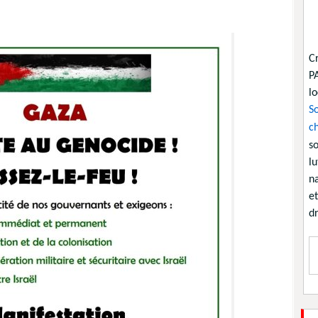
C
P
lo
So
ch
so
lu
na
et
dr