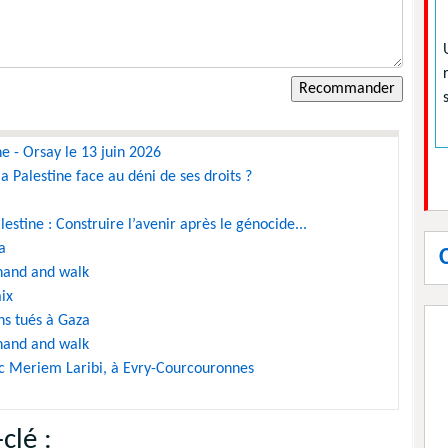
ne - Orsay le 13 juin 2026
la Palestine face au déni de ses droits ?
lestine : Construire l’avenir après le génocide...
a
 hand and walk
ix
ens tués à Gaza
 hand and walk
c Meriem Laribi, à Evry-Courcouronnes
clé :