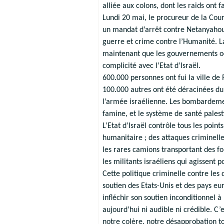
alliée aux colons, dont les raids ont f
Lundi 20 mai, le procureur de la Cou
un mandat d’arrêt contre Netanyahou 
guerre et crime contre l’Humanité. La
maintenant que les gouvernements occ
complicité avec l’Etat d’Israël.
600.000 personnes ont fui la ville de 
100.000 autres ont été déracinées du
l’armée israélienne. Les bombardemen
famine, et le système de santé palesti
L’Etat d’Israël contrôle tous les point
humanitaire ; des attaques criminell
les rares camions transportant des f
les militants israéliens qui agissent p
Cette politique criminelle contre les
soutien des Etats-Unis et des pays e
infléchir son soutien inconditionnel à I
aujourd’hui ni audible ni crédible. C’
notre colère, notre désapprobation to