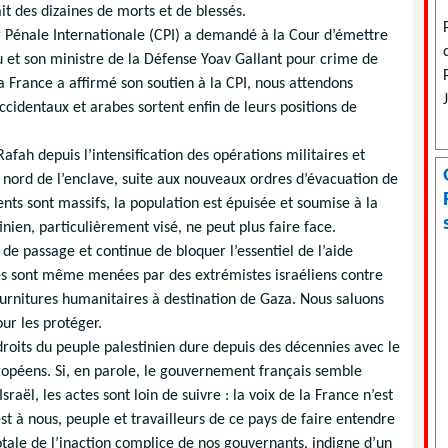
ait des dizaines de morts et de blessés.
r Pénale Internationale (CPI) a demandé à la Cour d’émettre
et son ministre de la Défense Yoav Gallant pour crime de
 France a affirmé son soutien à la CPI, nous attendons
identaux et arabes sortent enfin de leurs positions de
Rafah depuis l’intensification des opérations militaires et
 nord de l’enclave, suite aux nouveaux ordres d’évacuation de
ts sont massifs, la population est épuisée et soumise à la
nien, particulièrement visé, ne peut plus faire face.
s de passage et continue de bloquer l’essentiel de l’aide
es sont même menées par des extrémistes israéliens contre
ournitures humanitaires à destination de Gaza. Nous saluons
our les protéger.
 droits du peuple palestinien dure depuis des décennies avec le
uropéens. Si, en parole, le gouvernement français semble
sraël, les actes sont loin de suivre : la voix de la France n’est
est à nous, peuple et travailleurs de ce pays de faire entendre
tale de l’inaction complice de nos gouvernants, indigne d’un