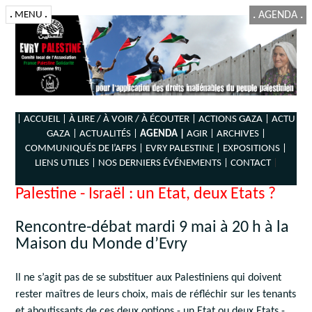
.
MENU
.
.
AGENDA
.
| ACCUEIL |
À LIRE / À VOIR / À ÉCOUTER |
ACTIONS GAZA |
ACTU
GAZA |
ACTUALITÉS |
AGENDA |
AGIR |
ARCHIVES |
COMMUNIQUÉS DE l’AFPS |
EVRY PALESTINE |
EXPOSITIONS |
LIENS UTILES |
NOS DERNIERS ÉVÉNEMENTS |
CONTACT
|
Palestine - Israël : un Etat, deux Etats ?
Rencontre-débat mardi 9 mai à 20 h à la
Maison du Monde d’Evry
Il ne s’agit pas de se substituer aux Palestiniens qui doivent
rester maîtres de leurs choix, mais de réfléchir sur les tenants
et aboutissants de ces deux options - un Etat ou deux Etats -