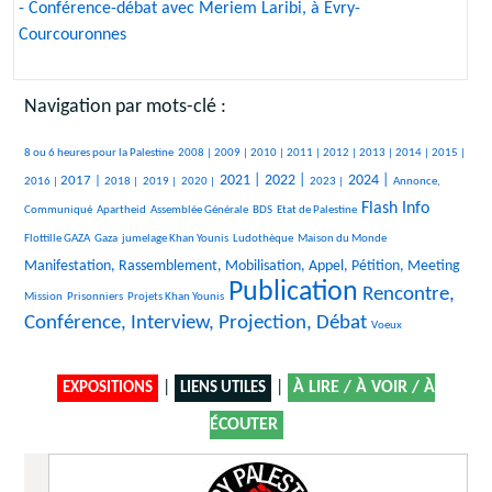
- Conférence-débat avec Meriem Laribi, à Evry-
Courcouronnes
Navigation par mots-clé :
381/1847
55/1847
258/1847
243/1847
193/1847
123/1847
228/1847
96/1847
84/1847
263/1847
8 ou 6 heures pour la Palestine
2008 |
2009 |
2010 |
2011 |
2012 |
2013 |
2014 |
2015 |
442/1847
138/1847
65/1847
87/1847
632/1847
670/1847
271/1847
698/1847
264/1847
2021 |
2022 |
2024 |
2017 |
2016 |
2018 |
2019 |
2020 |
2023 |
Annonce,
18/1847
18/1847
147/1847
23/1847
898/1847
34/1847
Flash Info
Communiqué
Apartheid
Assemblée Générale
BDS
Etat de Palestine
235/1847
157/1847
237/1847
9/1847
747/1847
Flottille GAZA
Gaza
jumelage Khan Younis
Ludothèque
Maison du Monde
19/1847
Manifestation, Rassemblement, Mobilisation, Appel, Pétition, Meeting
Publication
24/1847
131/1847
1847/1847
1165/1847
Rencontre,
Mission
Prisonniers
Projets Khan Younis
Conférence, Interview, Projection, Débat
11/1847
Voeux
|
|
À LIRE / À VOIR / À
EXPOSITIONS
LIENS UTILES
ÉCOUTER