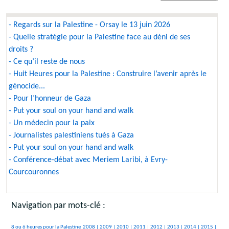
- Regards sur la Palestine - Orsay le 13 juin 2026
- Quelle stratégie pour la Palestine face au déni de ses
droits ?
- Ce qu’il reste de nous
- Huit Heures pour la Palestine : Construire l’avenir après le
génocide...
- Pour l’honneur de Gaza
- Put your soul on your hand and walk
- Un médecin pour la paix
- Journalistes palestiniens tués à Gaza
- Put your soul on your hand and walk
- Conférence-débat avec Meriem Laribi, à Evry-
Courcouronnes
Navigation par mots-clé :
357/2119
49/2119
95/2119
88/2119
200/2119
374/2119
129/2119
66/2119
129/2119
310/2119
8 ou 6 heures pour la Palestine
2008 |
2009 |
2010 |
2011 |
2012 |
2013 |
2014 |
2015 |