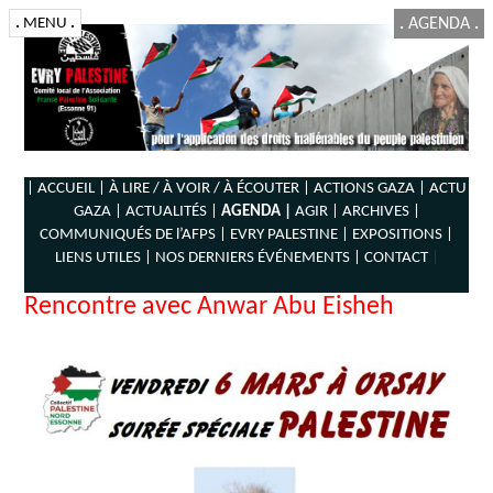
.
MENU
.
.
AGENDA
.
| ACCUEIL |
À LIRE / À VOIR / À ÉCOUTER |
ACTIONS GAZA |
ACTU
GAZA |
ACTUALITÉS |
AGENDA |
AGIR |
ARCHIVES |
COMMUNIQUÉS DE l’AFPS |
EVRY PALESTINE |
EXPOSITIONS |
LIENS UTILES |
NOS DERNIERS ÉVÉNEMENTS |
CONTACT
|
Rencontre avec Anwar Abu Eisheh