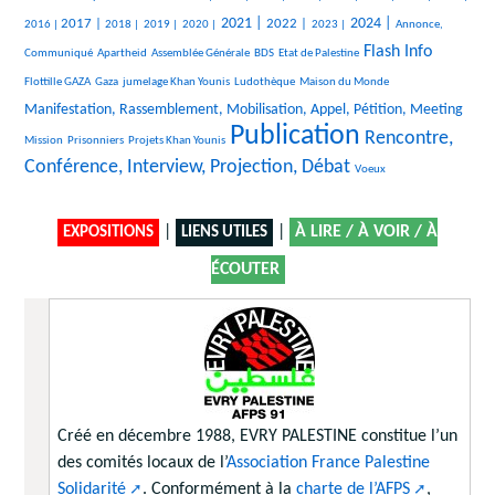
499/2119
139/2119
105/2119
107/2119
775/2119
722/2119
351/2119
842/2119
264/2119
2021 |
2024 |
2017 |
2022 |
2016 |
2018 |
2019 |
2020 |
2023 |
Annonce,
21/2119
24/2119
104/2119
20/2119
972/2119
30/2119
Flash Info
Communiqué
Apartheid
Assemblée Générale
BDS
Etat de Palestine
317/2119
231/2119
327/2119
11/2119
924/2119
Flottille GAZA
Gaza
jumelage Khan Younis
Ludothèque
Maison du Monde
17/2119
Manifestation, Rassemblement, Mobilisation, Appel, Pétition, Meeting
Publication
20/2119
119/2119
2119/2119
1326/2119
Rencontre,
Mission
Prisonniers
Projets Khan Younis
Conférence, Interview, Projection, Débat
10/2119
Voeux
|
|
À LIRE / À VOIR / À
EXPOSITIONS
LIENS UTILES
ÉCOUTER
Créé en décembre 1988, EVRY PALESTINE constitue l’un
des comités locaux de l’
Association France Palestine
Solidarité
. Conformément à la
charte de l’AFPS
,