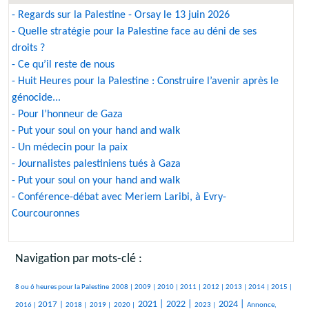
- Regards sur la Palestine - Orsay le 13 juin 2026
- Quelle stratégie pour la Palestine face au déni de ses
droits ?
- Ce qu’il reste de nous
- Huit Heures pour la Palestine : Construire l’avenir après le
génocide...
- Pour l’honneur de Gaza
- Put your soul on your hand and walk
- Un médecin pour la paix
- Journalistes palestiniens tués à Gaza
- Put your soul on your hand and walk
- Conférence-débat avec Meriem Laribi, à Evry-
Courcouronnes
Navigation par mots-clé :
381/1847
55/1847
258/1847
243/1847
193/1847
123/1847
228/1847
96/1847
84/1847
263/1847
8 ou 6 heures pour la Palestine
2008 |
2009 |
2010 |
2011 |
2012 |
2013 |
2014 |
2015 |
442/1847
138/1847
65/1847
87/1847
632/1847
670/1847
271/1847
698/1847
264/1847
2021 |
2022 |
2024 |
2017 |
2016 |
2018 |
2019 |
2020 |
2023 |
Annonce,