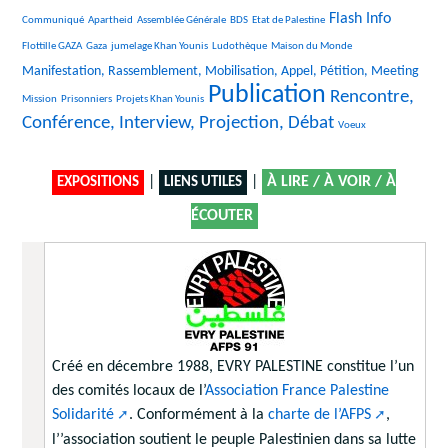
18/1847
18/1847
147/1847
23/1847
898/1847
34/1847
Flash Info
Communiqué
Apartheid
Assemblée Générale
BDS
Etat de Palestine
235/1847
157/1847
237/1847
9/1847
747/1847
Flottille GAZA
Gaza
jumelage Khan Younis
Ludothèque
Maison du Monde
19/1847
Manifestation, Rassemblement, Mobilisation, Appel, Pétition, Meeting
Publication
24/1847
131/1847
1847/1847
1165/1847
Rencontre,
Mission
Prisonniers
Projets Khan Younis
Conférence, Interview, Projection, Débat
11/1847
Voeux
|
|
À LIRE / À VOIR / À
EXPOSITIONS
LIENS UTILES
ÉCOUTER
Créé en décembre 1988, EVRY PALESTINE constitue l’un
des comités locaux de l’
Association France Palestine
Solidarité
. Conformément à la
charte de l’AFPS
,
l’’association soutient le peuple Palestinien dans sa lutte