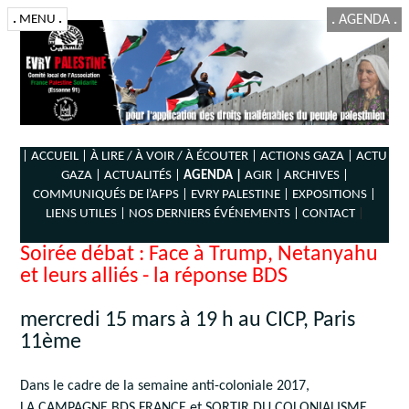
.
MENU
.
.
AGENDA
.
| ACCUEIL |
À LIRE / À VOIR / À ÉCOUTER |
ACTIONS GAZA |
ACTU
GAZA |
ACTUALITÉS |
AGENDA |
AGIR |
ARCHIVES |
COMMUNIQUÉS DE l’AFPS |
EVRY PALESTINE |
EXPOSITIONS |
LIENS UTILES |
NOS DERNIERS ÉVÉNEMENTS |
CONTACT
|
Soirée débat : Face à Trump, Netanyahu
et leurs alliés - la réponse BDS
mercredi 15 mars à 19 h au CICP, Paris
11ème
Dans le cadre de la semaine anti-coloniale 2017,
LA CAMPAGNE BDS FRANCE et SORTIR DU COLONIALISME