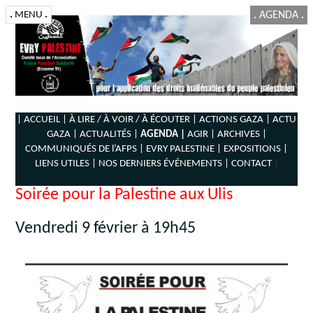
.
MENU
.
.
AGENDA
.
| ACCUEIL |
À LIRE / À VOIR / À ÉCOUTER |
ACTIONS GAZA |
ACTU
GAZA |
ACTUALITÉS |
AGENDA |
AGIR |
ARCHIVES |
COMMUNIQUÉS DE l’AFPS |
EVRY PALESTINE |
EXPOSITIONS |
LIENS UTILES |
NOS DERNIERS ÉVÉNEMENTS |
CONTACT
|
Soirée pour la Palestine aux Ulis
Vendredi 9 février à 19h45