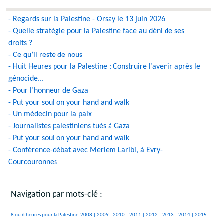
- Regards sur la Palestine - Orsay le 13 juin 2026
- Quelle stratégie pour la Palestine face au déni de ses
droits ?
- Ce qu’il reste de nous
- Huit Heures pour la Palestine : Construire l’avenir après le
génocide...
- Pour l’honneur de Gaza
- Put your soul on your hand and walk
- Un médecin pour la paix
- Journalistes palestiniens tués à Gaza
- Put your soul on your hand and walk
- Conférence-débat avec Meriem Laribi, à Evry-
Courcouronnes
Navigation par mots-clé :
506/3354
237/3354
315/3354
265/3354
380/3354
349/3354
227/3354
293/3354
252/3354
546/3354
8 ou 6 heures pour la Palestine
2008 |
2009 |
2010 |
2011 |
2012 |
2013 |
2014 |
2015 |