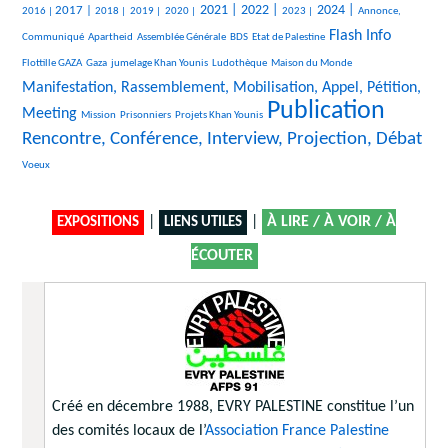
801/3354
221/3354
109/3354
150/3354
1159/3354
1199/3354
565/3354
1348/3354
538/3354
2021 |
2022 |
2024 |
2017 |
2016 |
2018 |
2019 |
2020 |
2023 |
Annonce,
49/3354
31/3354
189/3354
40/3354
1619/3354
51/3354
Flash Info
Communiqué
Apartheid
Assemblée Générale
BDS
Etat de Palestine
380/3354
294/3354
482/3354
25/3354
1676/3354
Flottille GAZA
Gaza
jumelage Khan Younis
Ludothèque
Maison du Monde
Manifestation, Rassemblement, Mobilisation, Appel, Pétition,
Publication
24/3354
52/3354
184/3354
3354/3354
2259/3354
Meeting
Mission
Prisonniers
Projets Khan Younis
Rencontre, Conférence, Interview, Projection, Débat
15/3354
Voeux
|
|
À LIRE / À VOIR / À
EXPOSITIONS
LIENS UTILES
ÉCOUTER
Créé en décembre 1988, EVRY PALESTINE constitue l’un
des comités locaux de l’
Association France Palestine