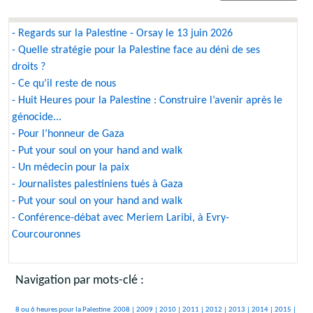
- Regards sur la Palestine - Orsay le 13 juin 2026
- Quelle stratégie pour la Palestine face au déni de ses
droits ?
- Ce qu’il reste de nous
- Huit Heures pour la Palestine : Construire l’avenir après le
génocide...
- Pour l’honneur de Gaza
- Put your soul on your hand and walk
- Un médecin pour la paix
- Journalistes palestiniens tués à Gaza
- Put your soul on your hand and walk
- Conférence-débat avec Meriem Laribi, à Evry-
Courcouronnes
Navigation par mots-clé :
401/2431
212/2431
156/2431
287/2431
301/2431
371/2431
98/2431
414/2431
105/2431
391/2431
8 ou 6 heures pour la Palestine
2008 |
2009 |
2010 |
2011 |
2012 |
2013 |
2014 |
2015 |