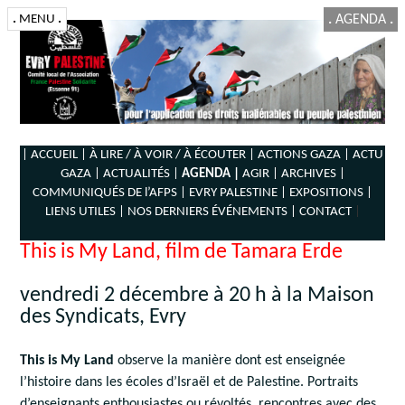
.
MENU
.
.
AGENDA
.
| ACCUEIL |
À LIRE / À VOIR / À ÉCOUTER |
ACTIONS GAZA |
ACTU
GAZA |
ACTUALITÉS |
AGENDA |
AGIR |
ARCHIVES |
COMMUNIQUÉS DE l’AFPS |
EVRY PALESTINE |
EXPOSITIONS |
LIENS UTILES |
NOS DERNIERS ÉVÉNEMENTS |
CONTACT
|
This is My Land, film de Tamara Erde
vendredi 2 décembre à 20 h à la Maison
des Syndicats, Evry
This is My Land
observe la manière dont est enseignée
l’histoire dans les écoles d’Israël et de Palestine. Portraits
d’enseignants enthousiastes ou révoltés, rencontres avec des