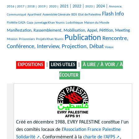
515/2431
143/2431
103/2431
75/2431
849/2431
920/2431
374/2431
850/2431
493/2431
2021 |
2022 |
2024 |
2016 |
2017 |
2018 |
2019 |
2020 |
2023 |
Annonce,
Flash Info
28/2431
30/2431
211/2431
49/2431
1358/2431
36/2431
Communiqué
Apartheid
Assemblée Générale
BDS
Etat de Palestine
314/2431
193/2431
259/2431
10/2431
938/2431
Flottille GAZA
Gaza
jumelage Khan Younis
Ludothèque
Maison du Monde
10/2431
Manifestation, Rassemblement, Mobilisation, Appel, Pétition, Meeting
Publication
26/2431
127/2431
2431/2431
1565/2431
Rencontre,
Mission
Prisonniers
Projets Khan Younis
Conférence, Interview, Projection, Débat
7/2431
Voeux
|
|
À LIRE / À VOIR / À
EXPOSITIONS
LIENS UTILES
ÉCOUTER
Créé en décembre 1988, EVRY PALESTINE constitue l’un
des comités locaux de l’
Association France Palestine
Solidarité
. Conformément à la
charte de l’AFPS
,