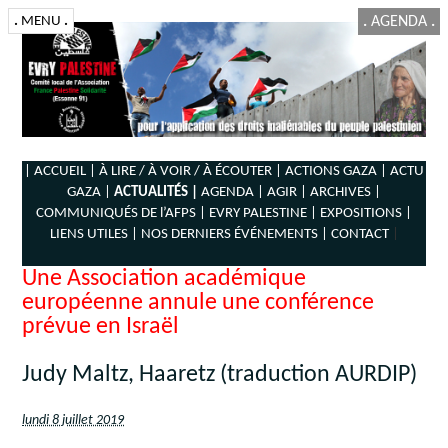
.
MENU
.
.
AGENDA
.
| ACCUEIL |
À LIRE / À VOIR / À ÉCOUTER |
ACTIONS GAZA |
ACTU
GAZA |
ACTUALITÉS |
AGENDA |
AGIR |
ARCHIVES |
COMMUNIQUÉS DE l’AFPS |
EVRY PALESTINE |
EXPOSITIONS |
LIENS UTILES |
NOS DERNIERS ÉVÉNEMENTS |
CONTACT
|
Une Association académique
européenne annule une conférence
prévue en Israël
Judy Maltz, Haaretz (traduction AURDIP)
lundi 8 juillet 2019