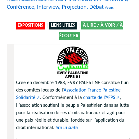
Conférence, Interview, Projection, Débat
11/1847
Voeux
|
|
À LIRE / À VOIR / À
EXPOSITIONS
LIENS UTILES
ÉCOUTER
Créé en décembre 1988, EVRY PALESTINE constitue l’un
des comités locaux de l’
Association France Palestine
Solidarité
. Conformément à la
charte de l’AFPS
,
l’’association soutient le peuple Palestinien dans sa lutte
pour la réalisation de ses droits nationaux et agit pour
une paix réelle et durable, fondée sur l’application du
droit international.
lire la suite