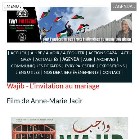
.
MENU
.
.
AGENDA
.
| ACCUEIL |
À LIRE / À VOIR / À ÉCOUTER |
ACTIONS GAZA |
ACTU
GAZA |
ACTUALITÉS |
AGENDA |
AGIR |
ARCHIVES |
COMMUNIQUÉS DE l’AFPS |
EVRY PALESTINE |
EXPOSITIONS |
LIENS UTILES |
NOS DERNIERS ÉVÉNEMENTS |
CONTACT
|
Wajib - L’invitation au mariage
Film de Anne-Marie Jacir