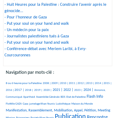
- Huit Heures pour la Palestine : Construire l’avenir après le
génocide...
- Pour l’honneur de Gaza
- Put your soul on your hand and walk
- Un médecin pour la paix
- Journalistes palestiniens tués à Gaza
- Put your soul on your hand and walk
- Conférence-débat avec Meriem Laribi, à Evry-
Courcouronnes
Navigation par mots-clé :
381/1847
55/1847
258/1847
243/1847
193/1847
123/1847
228/1847
96/1847
84/1847
263/1847
8 ou 6 heures pour la Palestine
2008 |
2009 |
2010 |
2011 |
2012 |
2013 |
2014 |
2015 |
442/1847
138/1847
65/1847
87/1847
632/1847
670/1847
271/1847
698/1847
264/1847
2021 |
2022 |
2024 |
2017 |
2016 |
2018 |
2019 |
2020 |
2023 |
Annonce,
18/1847
18/1847
147/1847
23/1847
898/1847
34/1847
Flash Info
Communiqué
Apartheid
Assemblée Générale
BDS
Etat de Palestine
235/1847
157/1847
237/1847
9/1847
747/1847
Flottille GAZA
Gaza
jumelage Khan Younis
Ludothèque
Maison du Monde
19/1847
Manifestation, Rassemblement, Mobilisation, Appel, Pétition, Meeting
Publication
24/1847
131/1847
1847/1847
1165/1847
Rencontre,
Mission
Prisonniers
Projets Khan Younis