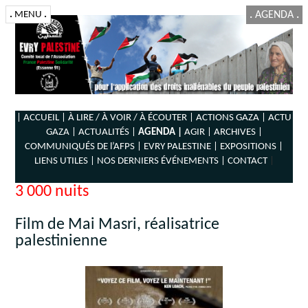
.
MENU
.
.
AGENDA
.
| ACCUEIL |
À LIRE / À VOIR / À ÉCOUTER |
ACTIONS GAZA |
ACTU
GAZA |
ACTUALITÉS |
AGENDA |
AGIR |
ARCHIVES |
COMMUNIQUÉS DE l’AFPS |
EVRY PALESTINE |
EXPOSITIONS |
LIENS UTILES |
NOS DERNIERS ÉVÉNEMENTS |
CONTACT
|
3 000 nuits
Film de Mai Masri, réalisatrice
palestinienne