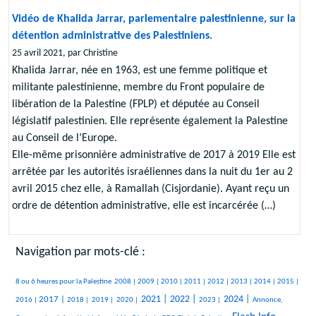
Vidéo de Khalida Jarrar, parlementaire palestinienne, sur la
détention administrative des Palestiniens.
25 avril 2021, par Christine
Khalida Jarrar, née en 1963, est une femme politique et
militante palestinienne, membre du Front populaire de
libération de la Palestine (FPLP) et députée au Conseil
législatif palestinien. Elle représente également la Palestine
au Conseil de l’Europe.
Elle-même prisonnière administrative de 2017 à 2019 Elle est
arrêtée par les autorités israéliennes dans la nuit du 1er au 2
avril 2015 chez elle, à Ramallah (Cisjordanie). Ayant reçu un
ordre de détention administrative, elle est incarcérée (…)
Navigation par mots-clé :
506/3354
237/3354
315/3354
265/3354
380/3354
349/3354
227/3354
293/3354
252/3354
546/3354
8 ou 6 heures pour la Palestine
2008 |
2009 |
2010 |
2011 |
2012 |
2013 |
2014 |
2015 |
801/3354
221/3354
109/3354
150/3354
1159/3354
1199/3354
565/3354
1348/3354
538/3354
2021 |
2022 |
2024 |
2017 |
2016 |
2018 |
2019 |
2020 |
2023 |
Annonce,