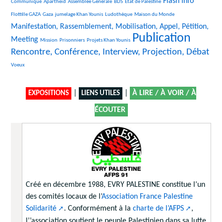
49/3354
31/3354
189/3354
40/3354
1619/3354
51/3354
Flash Info
Communiqué
Apartheid
Assemblée Générale
BDS
Etat de Palestine
380/3354
294/3354
482/3354
25/3354
1676/3354
Flottille GAZA
Gaza
jumelage Khan Younis
Ludothèque
Maison du Monde
Manifestation, Rassemblement, Mobilisation, Appel, Pétition,
Publication
24/3354
52/3354
184/3354
3354/3354
2259/3354
Meeting
Mission
Prisonniers
Projets Khan Younis
Rencontre, Conférence, Interview, Projection, Débat
15/3354
Voeux
|
|
À LIRE / À VOIR / À
EXPOSITIONS
LIENS UTILES
ÉCOUTER
Créé en décembre 1988, EVRY PALESTINE constitue l’un
des comités locaux de l’
Association France Palestine
Solidarité
. Conformément à la
charte de l’AFPS
,
l’’association soutient le peuple Palestinien dans sa lutte