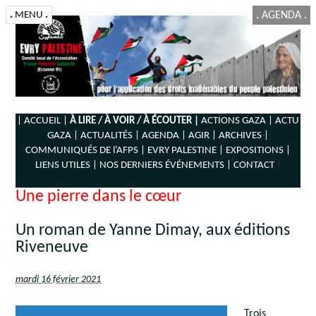
.
MENU
.
.
AGENDA
.
| ACCUEIL |
À LIRE / À VOIR / À ÉCOUTER |
ACTIONS GAZA |
ACTU
GAZA |
ACTUALITÉS |
AGENDA |
AGIR |
ARCHIVES |
COMMUNIQUÉS DE l’AFPS |
EVRY PALESTINE |
EXPOSITIONS |
LIENS UTILES |
NOS DERNIERS ÉVÉNEMENTS |
CONTACT
|
Une pierre dans le cœur
Un roman de Yanne Dimay, aux éditions
Riveneuve
mardi 16 février 2021
Trois