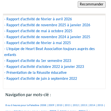
- Rapport d’activité de février à avril 2026
- Rapport d’activité de novembre 2025 à janvier 2026
- Rapport d’activité de mai à octobre 2025
- Rapport d’activité de novembre 2024 à janvier 2025
- Rapport d’activité de février à mai 2025
- L’équipe de Heart Beat Association toujours auprès des
enfants
- Rapport d’activité du 1er semestre 2023
- Rapport d’activité d’octobre 2022 à janvier 2023
- Présentation de la Réussite éducative
- Rapport d’activité de juin à septembre 2022
Navigation par mots-clé :
357/2119
49/2119
95/2119
88/2119
200/2119
374/2119
129/2119
66/2119
129/2119
310/2119
8 ou 6 heures pour la Palestine
2008 |
2009 |
2010 |
2011 |
2012 |
2013 |
2014 |
2015 |