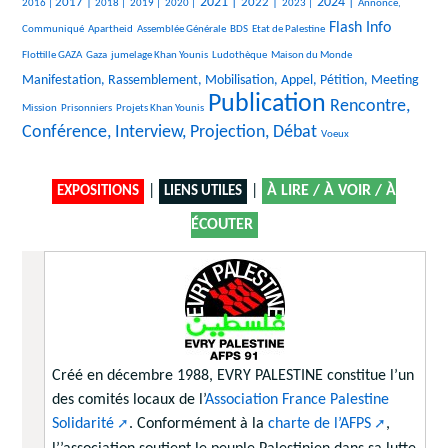
499/2119
139/2119
105/2119
107/2119
775/2119
722/2119
351/2119
842/2119
264/2119
2021 |
2024 |
2017 |
2022 |
2016 |
2018 |
2019 |
2020 |
2023 |
Annonce,
21/2119
24/2119
104/2119
20/2119
972/2119
30/2119
Flash Info
Communiqué
Apartheid
Assemblée Générale
BDS
Etat de Palestine
317/2119
231/2119
327/2119
11/2119
924/2119
Flottille GAZA
Gaza
jumelage Khan Younis
Ludothèque
Maison du Monde
17/2119
Manifestation, Rassemblement, Mobilisation, Appel, Pétition, Meeting
Publication
20/2119
119/2119
2119/2119
1326/2119
Rencontre,
Mission
Prisonniers
Projets Khan Younis
Conférence, Interview, Projection, Débat
10/2119
Voeux
|
|
À LIRE / À VOIR / À
EXPOSITIONS
LIENS UTILES
ÉCOUTER
Créé en décembre 1988, EVRY PALESTINE constitue l’un
des comités locaux de l’
Association France Palestine
Solidarité
. Conformément à la
charte de l’AFPS
,