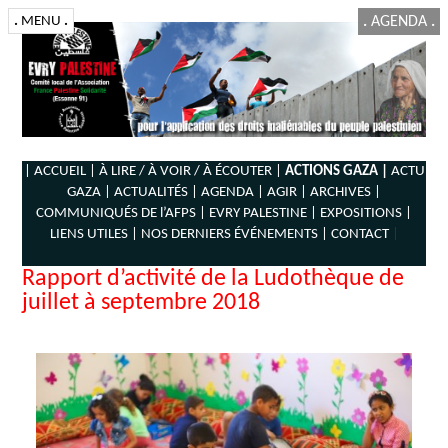
.
MENU
.
.
AGENDA
.
| ACCUEIL |
À LIRE / À VOIR / À ÉCOUTER |
ACTIONS GAZA |
ACTU
GAZA |
ACTUALITÉS |
AGENDA |
AGIR |
ARCHIVES |
COMMUNIQUÉS DE l’AFPS |
EVRY PALESTINE |
EXPOSITIONS |
LIENS UTILES |
NOS DERNIERS ÉVÉNEMENTS |
CONTACT
|
Rapport d’activité de la Ludothèque de
juillet à septembre 2018