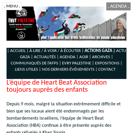
.
MENU
.
.
AGENDA
.
| ACCUEIL |
À LIRE / À VOIR / À ÉCOUTER |
ACTIONS GAZA |
ACTU
GAZA |
ACTUALITÉS |
AGENDA |
AGIR |
ARCHIVES |
COMMUNIQUÉS DE l’AFPS |
EVRY PALESTINE |
EXPOSITIONS |
LIENS UTILES |
NOS DERNIERS ÉVÉNEMENTS |
CONTACT
|
L’équipe de Heart Beat Association
toujours auprès des enfants
Depuis 9 mois, malgré la situation extrêmement difficile et
bien que ses locaux aient été endommagés par les
bombardements israéliens, l’équipe de Heart Beat
Association (HBA) continue à être présente auprès des
enfants réfugiés à Khan Younis.