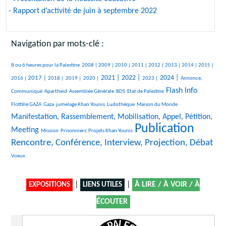
- Rapport d’activité de juin à septembre 2022
Navigation par mots-clé :
506/3354
237/3354
315/3354
265/3354
380/3354
349/3354
227/3354
293/3354
252/3354
546/3354
8 ou 6 heures pour la Palestine
2008 |
2009 |
2010 |
2011 |
2012 |
2013 |
2014 |
2015 |
801/3354
221/3354
109/3354
150/3354
1159/3354
1199/3354
565/3354
1348/3354
538/3354
2021 |
2022 |
2024 |
2017 |
2016 |
2018 |
2019 |
2020 |
2023 |
Annonce,
49/3354
31/3354
189/3354
40/3354
1619/3354
51/3354
Flash Info
Communiqué
Apartheid
Assemblée Générale
BDS
Etat de Palestine
380/3354
294/3354
482/3354
25/3354
1676/3354
Flottille GAZA
Gaza
jumelage Khan Younis
Ludothèque
Maison du Monde
Manifestation, Rassemblement, Mobilisation, Appel, Pétition,
Publication
24/3354
52/3354
184/3354
3354/3354
2259/3354
Meeting
Mission
Prisonniers
Projets Khan Younis
Rencontre, Conférence, Interview, Projection, Débat
15/3354
Voeux
|
|
À LIRE / À VOIR / À
EXPOSITIONS
LIENS UTILES
ÉCOUTER